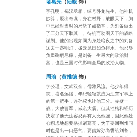
诸葛亮
（
陆毅
饰）
字孔明，蜀汉丞相，绰号卧龙先生。他神机
妙算，屡出奇谋，身在村野，放眼天下，胸
中已经对当时的局势了如指掌，为刘备做出
了三分天下取其一、待机而动图天下的战略
谋划。他的出现如同为身处暗夜之中的刘备
送去一盏明灯，拨云见日如鱼得水。他忍辱
负重鞠躬尽瘁，是刘备一生最大的政治财
富，也是三国时代影响全局的政治人物。
周瑜
（
黄维德
饰）
字公瑾，文武双全，儒雅风流。他少年得
志，盛名远播，年纪轻轻就成为江东军事上
的第一把手，连孙权也让他三分。赤壁一
战，大败曹军，威名大震。但其性格和经历
决定了他无法容忍再有人比他强，因此他处
心积虑地想要杀掉诸葛亮，为了要回荆州同
时也是出一口恶气，要借嫁孙尚香给刘备，