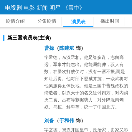
电视剧
电影
新闻
明星
《雪中》
剧情介绍
分集剧情
播出时间
演员表
新三国演员表(主演)
曹操
（
陈建斌
饰）
字孟德，东汉丞相。他足智多谋，志向高
远，军事才能杰出。他能屈能伸，驭人有
数，在屡次打败仗时，没有一蹶不振,而是
知耻后勇。他对部下恩威并施，一众武将对
他佩服得五体投地。他是三国中曹魏政权的
缔造者，以汉天子的名义征讨四方，对内消
灭二袁、吕布等割据势力，对外降服南匈
奴、乌桓、鲜卑等，统一了中国北方。
刘备
（
于和伟
饰）
字玄德，蜀汉开国皇帝，政治家，史家又称