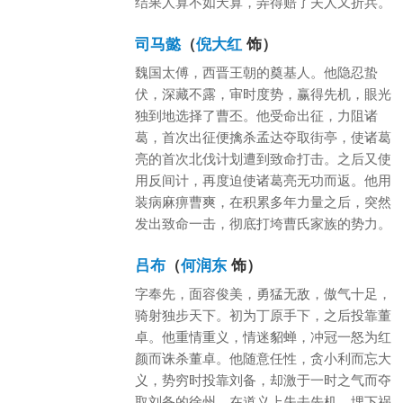
结果人算不如天算，弄得赔了夫人又折兵。
司马懿
（
倪大红
饰）
魏国太傅，西晋王朝的奠基人。他隐忍蛰
伏，深藏不露，审时度势，赢得先机，眼光
独到地选择了曹丕。他受命出征，力阻诸
葛，首次出征便擒杀孟达夺取街亭，使诸葛
亮的首次北伐计划遭到致命打击。之后又使
用反间计，再度迫使诸葛亮无功而返。他用
装病麻痹曹爽，在积累多年力量之后，突然
发出致命一击，彻底打垮曹氏家族的势力。
吕布
（
何润东
饰）
字奉先，面容俊美，勇猛无敌，傲气十足，
骑射独步天下。初为丁原手下，之后投靠董
卓。他重情重义，情迷貂蝉，冲冠一怒为红
颜而诛杀董卓。他随意任性，贪小利而忘大
义，势穷时投靠刘备，却激于一时之气而夺
取刘备的徐州，在道义上失去先机，埋下祸