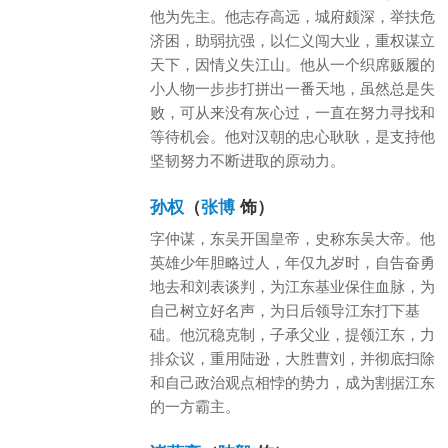
他为先主。他志存高远，城府颇深，举扶危
济困，助弱抗强，以仁义闯大业，重权谋立
天下，因情义失江山。他从一个织席贩履的
小人物一步步打拼出一番天地，虽然总是失
败，可从来没有灰心过，一直在努力寻找和
等待机会。他对汉朝的忠心耿耿，是支持他
坚韧努力不断进取的原动力。
孙权
（
张博
饰）
字仲谋，东吴开国皇帝，史称东吴大帝。他
英雄少年胆略过人，年仅九岁时，自告奋勇
地去和刘表谈判，为江东基业保住血脉，为
自己树立好名声，为日后领导江东打下基
础。他沉稳克制，子承父业，提领江东，力
排众议，重用陆逊，大胜曹刘，并彻底扫除
和自己政治观点相悖的势力，成为割据江东
的一方霸主。