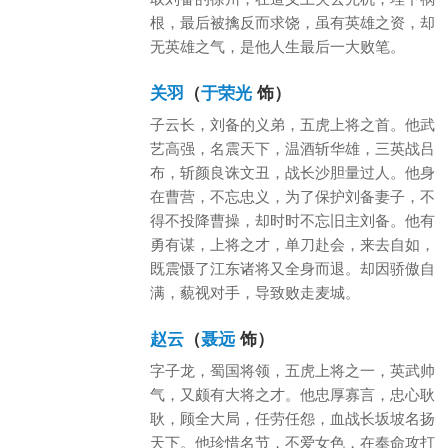
根，最后被擒反而求饶，虽有英雄之资，却
无英雄之气，是他人生最后一大败笔。
关羽
（
于荣光
饰）
子云长，刘备的义弟，五虎上将之首。他武
艺高强，名震天下，温酒斩华雄，三英战吕
布，斩颜良诛文丑，战长沙胆量过人。他身
在曹营，不忘忠义，为了保护刘备妻子，不
得不投降曹操，却时时不忘旧主刘备。他有
勇有谋，上将之才，单刀赴会，来去自如，
既震慑了江东诸将又全身而退。却因骄傲自
满，藐视对手，导致败走麦城。
赵云
（
聂远
饰）
字子龙，蜀国将领，五虎上将之一，英武帅
气，又颇有大将之才。他忠厚寡言，忠心耿
耿，顾全大局，任劳任怨，血战长坂坡名扬
天下。他珍惜名节，不爱女色，在奉命攻打