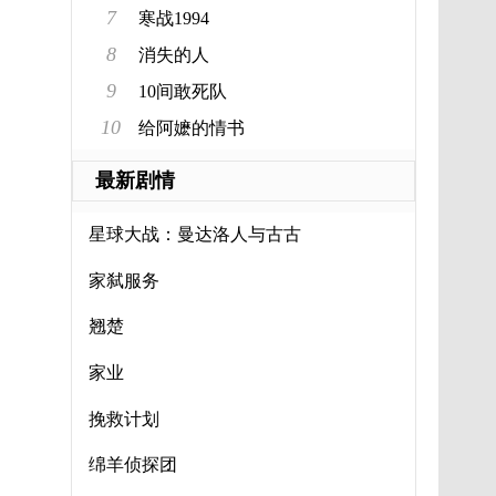
7
寒战1994
8
消失的人
9
10间敢死队
10
给阿嬷的情书
最新剧情
星球大战：曼达洛人与古古
家弑服务
翘楚
家业
挽救计划
绵羊侦探团