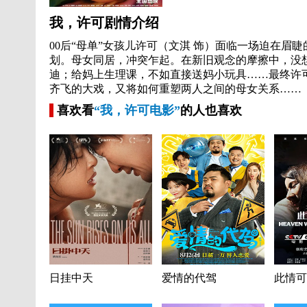
我，许可剧情介绍
00后“母单”女孩儿许可（文淇 饰）面临一场迫在眉
划。母女同居，冲突乍起。在新旧观念的摩擦中，没
迪；给妈上生理课，不如直接送妈小玩具……最终许
齐飞的大戏，又将如何重塑两人之间的母女关系……
喜欢看
“我，许可电影”
的人也喜欢
日挂中天
爱情的代驾
此情可