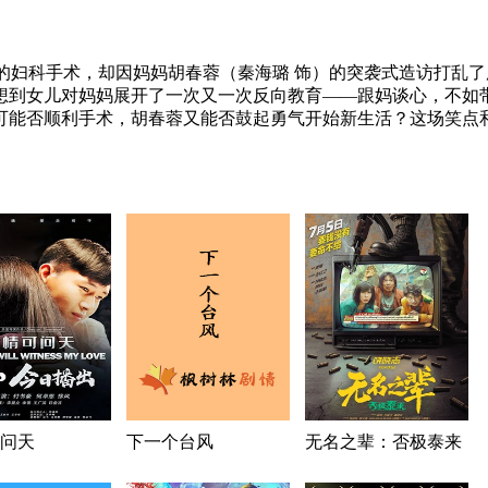
睫的妇科手术，却因妈妈胡春蓉（秦海璐 饰）的突袭式造访打乱
想到女儿对妈妈展开了一次又一次反向教育——跟妈谈心，不如
可能否顺利手术，胡春蓉又能否鼓起勇气开始新生活？这场笑点
问天
下一个台风
无名之辈：否极泰来