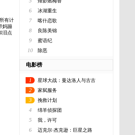
5
烽影燃梅香
6
冰湖重生
了所有计
7
喀什恋歌
带妈蹦
8
良陈美锦
和泪点
9
蜜语纪
10
除恶
电影榜
1
星球大战：曼达洛人与古古
2
家弑服务
3
挽救计划
4
绵羊侦探团
5
我，许可
6
迈克尔·杰克逊：巨星之路