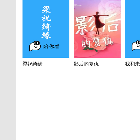
梁祝绮缘
影后的复仇
我和未