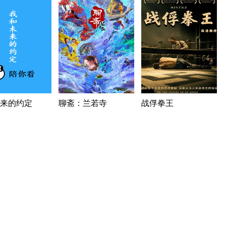
来的约定
聊斋：兰若寺
战俘拳王