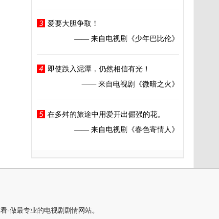
3
爱要大胆争取！
—— 来自电视剧
《少年巴比伦》
4
即使跌入泥潭，仍然相信有光！
—— 来自电视剧
《微暗之火》
5
在多舛的旅途中用爱开出倔强的花。
—— 来自电视剧
《春色寄情人》
你看-做最专业的电视剧剧情网站。