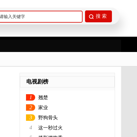
电视剧榜
1
翘楚
2
家业
3
野狗骨头
4
这一秒过火