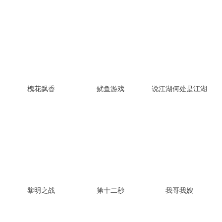
槐花飘香
鱿鱼游戏
说江湖何处是江湖
黎明之战
第十二秒
我哥我嫂