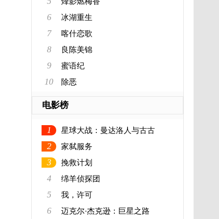
5
烽影燃梅香
6
冰湖重生
7
喀什恋歌
8
良陈美锦
9
蜜语纪
10
除恶
电影榜
1
星球大战：曼达洛人与古古
2
家弑服务
3
挽救计划
4
绵羊侦探团
5
我，许可
6
迈克尔·杰克逊：巨星之路