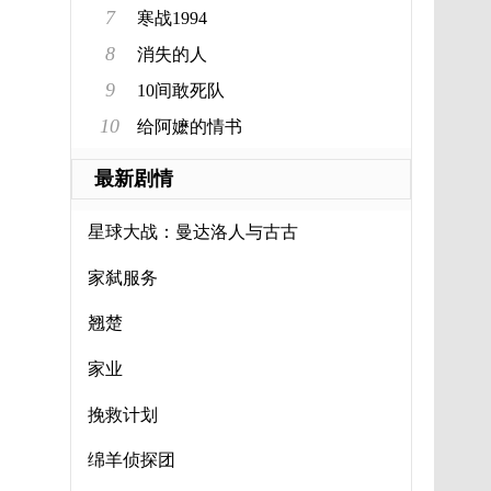
7
寒战1994
8
消失的人
9
10间敢死队
10
给阿嬷的情书
最新剧情
星球大战：曼达洛人与古古
家弑服务
翘楚
家业
挽救计划
绵羊侦探团