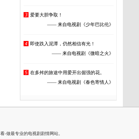
3
爱要大胆争取！
—— 来自电视剧
《少年巴比伦》
4
即使跌入泥潭，仍然相信有光！
—— 来自电视剧
《微暗之火》
5
在多舛的旅途中用爱开出倔强的花。
—— 来自电视剧
《春色寄情人》
你看-做最专业的电视剧剧情网站。