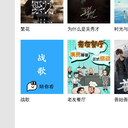
繁花
为什么是吴秀才
时光与
战歌
老友餐厅
善始善