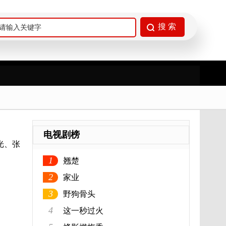
电视剧榜
光、张
1
翘楚
2
家业
3
野狗骨头
4
这一秒过火