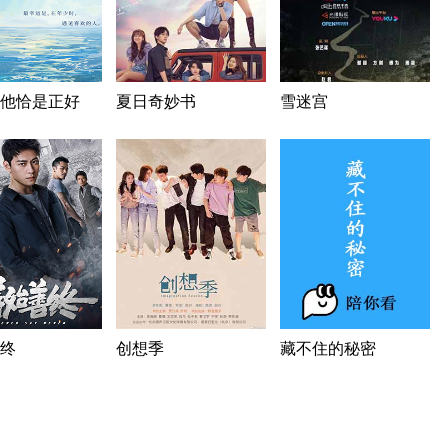
他恰是正好
夏日奇妙书
雪迷宫
终
创想季
藏不住的秘密