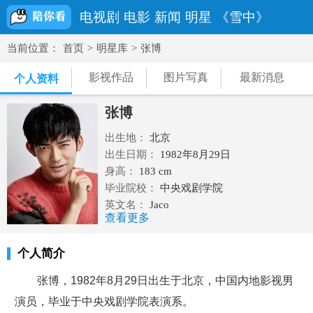
电视剧
电影
新闻
明星
《雪中》
当前位置：
首页
>
明星库
>
张博
影视作品
图片写真
最新消息
个人资料
张博
出生地：
北京
出生日期：
1982年8月29日
身高：
183 cm
毕业院校：
中央戏剧学院
英文名：
Jaco
查看更多
民族：
汉族
职业：
演员
个人简介
血型： A型
星座：
处女座
张博，1982年8月29日出生于北京，中国内地影视男
体重：
67 kg
演员，毕业于中央戏剧学院表演系。