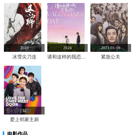
2023
2024
2021-01-16
冰雪尖刀连
请和这样的我恋爱吧
紧急公关
12
爱上邻家主厨
电影作品