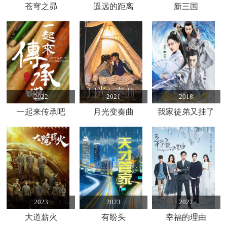
苍穹之昴
遥远的距离
新三国
2022
2021
2018
一起来传承吧
月光变奏曲
我家徒弟又挂了
2023
2023
2022
大道薪火
有盼头
幸福的理由