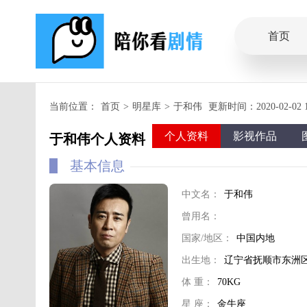
首页
当前位置：
首页
>
明星库
>
于和伟
更新时间：2020-02-02 14
个人资料
影视作品
于和伟个人资料
基本信息
中文名：
于和伟
曾用名：
国家/地区：
中国内地
出生地：
辽宁省抚顺市东洲
体 重：
70KG
星 座：
金牛座