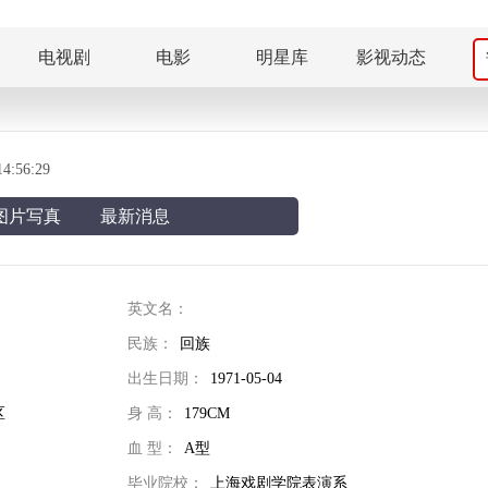
电视剧
电影
明星库
影视动态
:56:29
图片写真
最新消息
英文名：
民族：
回族
出生日期：
1971-05-04
区
身 高：
179CM
血 型：
A型
毕业院校：
上海戏剧学院表演系