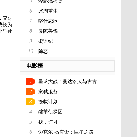
5
烽影燃梅香
6
冰湖重生
动应对
7
喀什恋歌
成长为
8
小皇孙
良陈美锦
9
蜜语纪
10
除恶
电影榜
1
星球大战：曼达洛人与古古
2
家弑服务
3
挽救计划
4
绵羊侦探团
5
我，许可
6
迈克尔·杰克逊：巨星之路