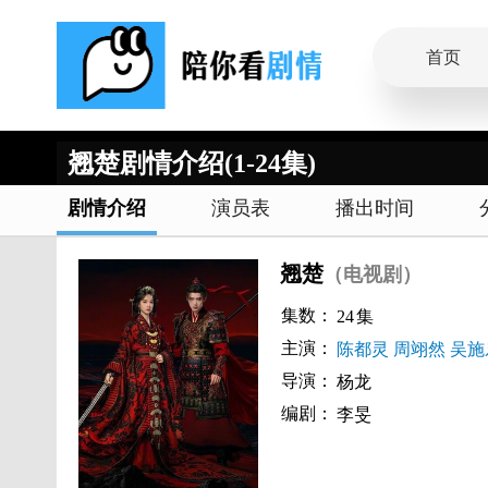
首页
翘楚剧情介绍(1-24集)
剧情介绍
演员表
播出时间
翘楚
（电视剧）
集数：
24
集
主演：
陈都灵
周翊然
吴施
导演：
杨龙
编剧：
李旻