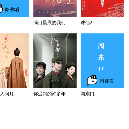
满目星辰的我们
诛仙2
人间月
你迟到的许多年
闯东口