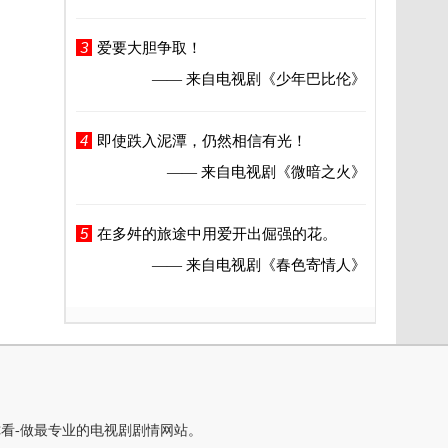
3
爱要大胆争取！
—— 来自电视剧
《少年巴比伦》
4
即使跌入泥潭，仍然相信有光！
—— 来自电视剧
《微暗之火》
5
在多舛的旅途中用爱开出倔强的花。
—— 来自电视剧
《春色寄情人》
你看-做最专业的电视剧剧情网站。