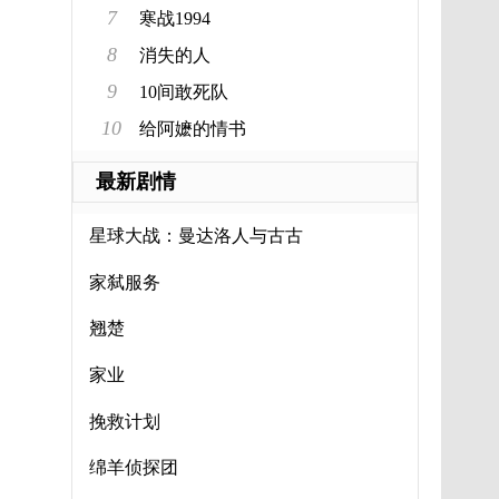
7
寒战1994
8
消失的人
9
10间敢死队
10
给阿嬷的情书
最新剧情
星球大战：曼达洛人与古古
家弑服务
翘楚
家业
挽救计划
绵羊侦探团