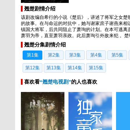
翘楚剧情介绍
该剧改编自希行的小说《楚后》，讲述了将军之女楚
的故事。在与命运的对抗中，她与谢家庶子谢燕来相
镇国大将军，后共同阻止了萧珣的计划。在本可逃离
萧羽为帝，直至萧羽亲政。此后萧珣引外敌来犯 。
翘楚分集剧情介绍
第1集
第2集
第3集
第4集
第5集
第12集
第13集
第14集
第15集
喜欢看
“翘楚电视剧”
的人也喜欢