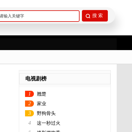
电视剧榜
1
翘楚
2
家业
3
野狗骨头
4
这一秒过火