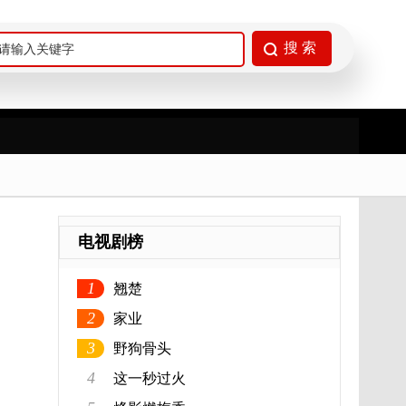
电视剧榜
1
翘楚
2
家业
3
野狗骨头
4
这一秒过火