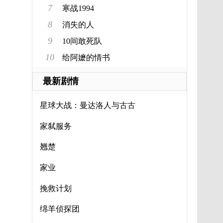
7
寒战1994
8
消失的人
9
10间敢死队
10
给阿嬷的情书
最新剧情
星球大战：曼达洛人与古古
家弑服务
翘楚
家业
挽救计划
绵羊侦探团