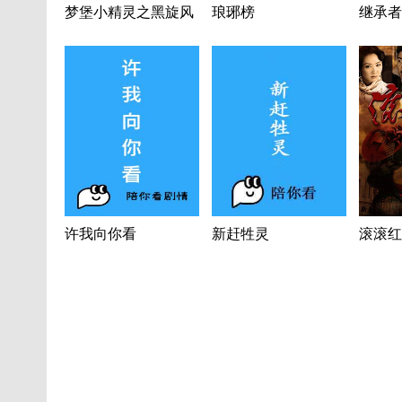
梦堡小精灵之黑旋风
琅琊榜
继承者
许我向你看
新赶牲灵
滚滚红