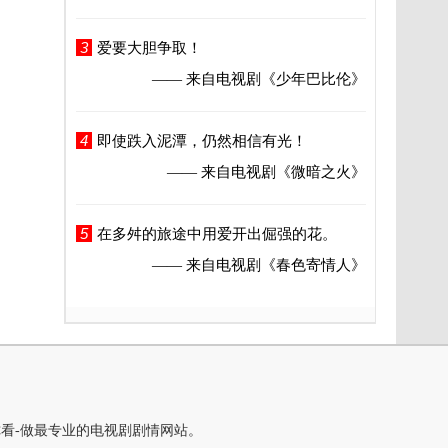
3
爱要大胆争取！
—— 来自电视剧
《少年巴比伦》
4
即使跌入泥潭，仍然相信有光！
—— 来自电视剧
《微暗之火》
5
在多舛的旅途中用爱开出倔强的花。
—— 来自电视剧
《春色寄情人》
你看-做最专业的电视剧剧情网站。