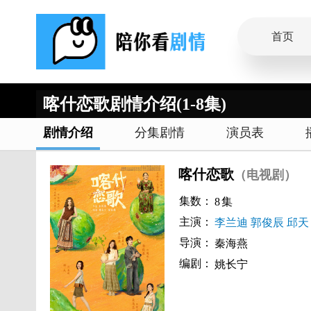
首页
喀什恋歌剧情介绍(1-8集)
剧情介绍
分集剧情
演员表
喀什恋歌
（电视剧）
集数：
8
集
主演：
李兰迪
郭俊辰
邱天
导演：
秦海燕
编剧：
姚长宁