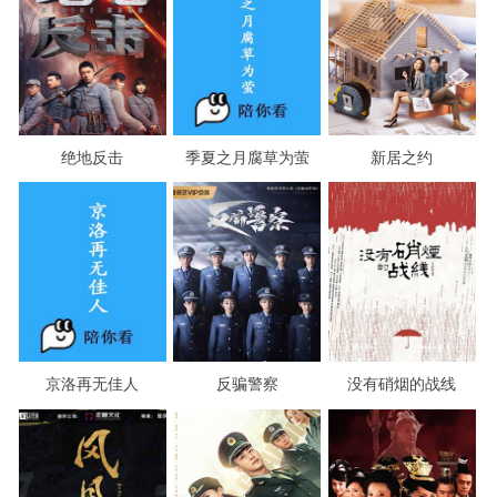
绝地反击
季夏之月腐草为萤
新居之约
京洛再无佳人
反骗警察
没有硝烟的战线