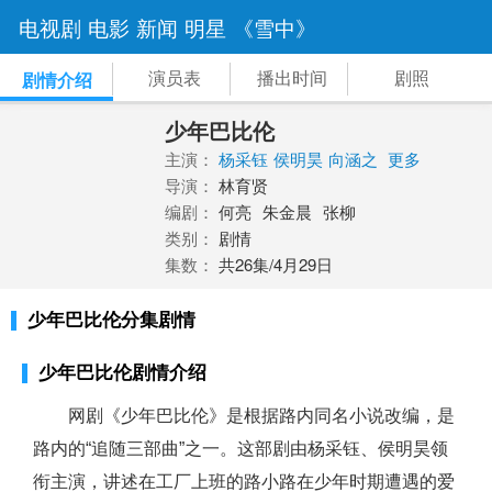
电视剧
电影
新闻
明星
《雪中》
演员表
播出时间
剧照
剧情介绍
少年巴比伦
主演：
杨采钰
侯明昊
向涵之
更多
导演：
林育贤
编剧：
何亮
朱金晨
张柳
类别：
剧情
集数：
共26集/4月29日
少年巴比伦分集剧情
少年巴比伦剧情介绍
网剧《少年巴比伦》是根据路内同名小说改编，是
路内的“追随三部曲”之一。这部剧由杨采钰、侯明昊领
衔主演，讲述在工厂上班的路小路在少年时期遭遇的爱