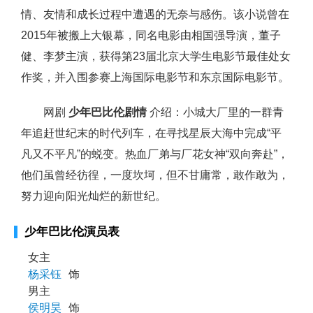
情、友情和成长过程中遭遇的无奈与感伤。该小说曾在
2015年被搬上大银幕，同名电影由相国强导演，董子
健、李梦主演，获得第23届北京大学生电影节最佳处女
作奖，并入围参赛上海国际电影节和东京国际电影节。
网剧
少年巴比伦剧情
介绍：小城大厂里的一群青
年追赶世纪末的时代列车，在寻找星辰大海中完成“平
凡又不平凡”的蜕变。热血厂弟与厂花女神“双向奔赴”，
他们虽曾经彷徨，一度坎坷，但不甘庸常，敢作敢为，
努力迎向阳光灿烂的新世纪。
少年巴比伦演员表
女主
杨采钰
饰
男主
侯明昊
饰