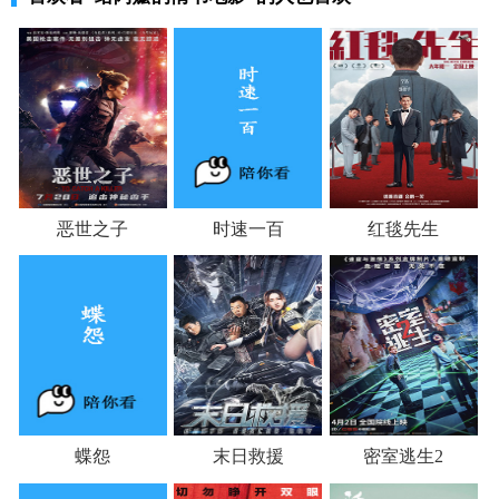
恶世之子
时速一百
红毯先生
蝶怨
末日救援
密室逃生2