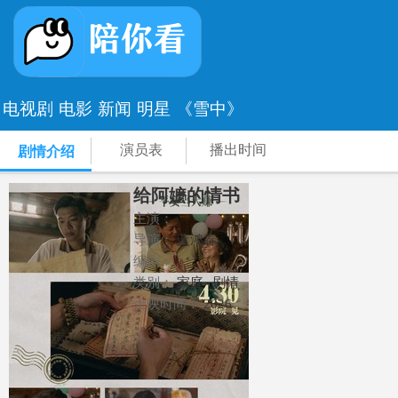
电视剧
电影
新闻
明星
《雪中》
演员表
播出时间
剧情介绍
给阿嬷的情书
主演：
导演：
蓝鸿春
编剧：
类别：
家庭
剧情
上映时间：
2026