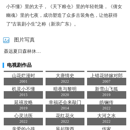
小不懂》里的太子，《天下粮仓》里的年轻乾隆，《倩女
幽魂》里的七夜，成功塑造了众多古装角色，让他获得
了“古装剧小生”之称（新浪广东）。
图片写真
9
聂远夏日森林休闲静谧时尚写真照
电视剧作品
2024
2002
2000
山花烂漫时
大唐情史
上错花轿嫁对郎
2001
2022
2007
机灵小不懂
暗夜与黎明
新雪山飞狐
2015
2020
2019
延禧攻略
幸福还会来敲门
皓镧传
2019
2014
2022
心灵法医
花红花火
大河之水
2022
2022
2022
亲爱的小孩
风起陇西
传家