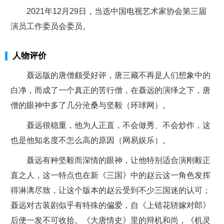
2021年12月29日，当选中国电视艺术家协会第三届
演员工作委员会委员。
人物评价
聂远版的唐僧颇受好评，唐三藏不再是人们想象中的
白净，而成了一个真正的苦行僧，在聂远的演绎之下，唐
僧的眼神中多了几分沧桑与坚毅（环球网）。
聂远很稳重，他为人正直，不会做秀、不会炒作，这
也是他知名度不怎么高的原因（网易娱乐）。
聂远有种坚毅而深情的眼神，让他特别适合演刚毅正
直之人，这一特点也在新《三国》中的赵云这一角色发挥
得淋漓尽致，让这个版本的赵云受到不少三国迷的认可；
聂远对古装剧似乎有特殊的偏爱，自《上错花轿嫁对郎》
后便一发不可收拾。《大唐情史》里的辩机和尚，《机灵