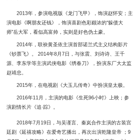
2013年，参演电视版《龙门飞甲》，饰演赵怀安；主
演电影《啊朋友还钱》，饰演喜剧色彩颇浓的“躲债大
师”岳大军，看似高富帅，实则是好色伪土豪。
2014年，联袂黄圣依主演首部诺兰式主义结构影片
《钞票飞》。 2014年8月7日，与张震、刘诗诗、王千
源、李东学等主演武侠电影《绣春刀》，扮演东厂大太监
赵靖忠。
2015年，在电视剧《大玉儿传奇》中扮演皇太极。
2016年11月，主演的电影《生死96小时》上映；参
演剧情长片《追·踪》。
2018年7月19日，与吴谨言、秦岚合作主演的古装宫
廷剧《延禧攻略》在爱奇艺播出，再次出演乾隆皇帝 ；9