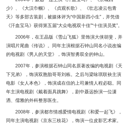
少》、《大汉巾帼》、《贞观长歌》、《壮志凌云包青
天》等多部古装剧，被媒体评为“中国新四小生”，并凭借
《汗血宝马》获得第五届“大众电视双十佳”“十佳演员奖”。
2006年，在王晶版《雪山飞狐》里饰演大侠胡斐，并
演唱片尾曲《传说》。同年主演根据石钟山同名小说改编
的电视剧《男人的天堂》，饰演智勇双全的钟山。
2007年，参演根据石钟山同名原著改编的电视剧《天
下兄弟》，饰演双胞胎哥哥刘栋。之后与梁咏琪联袂主演
电影《女人本色》，饰演成在信的上司兼情人程必聪。同
年主演电视剧《戴着面具跳舞》，剧中聂远扮演一位潇
洒、儒雅的外科整形医生。
2008年，参演都市情感爱情电视剧《和爱一起飞》，
同年主演电视剧《京东三枝花》，饰演一位皮影艺术家。