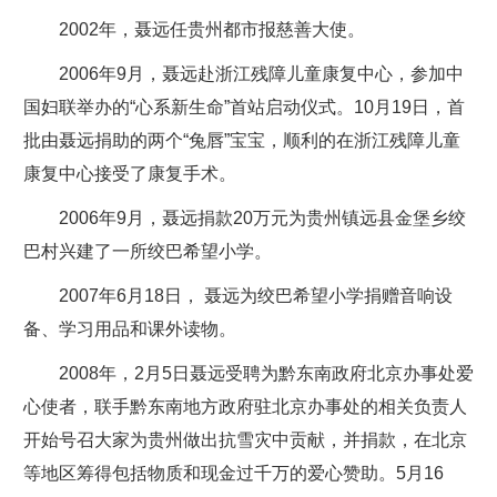
2002年，聂远任贵州都市报慈善大使。
2006年9月，聂远赴浙江残障儿童康复中心，参加中
国妇联举办的“心系新生命”首站启动仪式。10月19日，首
批由聂远捐助的两个“兔唇”宝宝，顺利的在浙江残障儿童
康复中心接受了康复手术。
2006年9月，聂远捐款20万元为贵州镇远县金堡乡绞
巴村兴建了一所绞巴希望小学。
2007年6月18日， 聂远为绞巴希望小学捐赠音响设
备、学习用品和课外读物。
2008年，2月5日聂远受聘为黔东南政府北京办事处爱
心使者，联手黔东南地方政府驻北京办事处的相关负责人
开始号召大家为贵州做出抗雪灾中贡献，并捐款，在北京
等地区筹得包括物质和现金过千万的爱心赞助。5月16