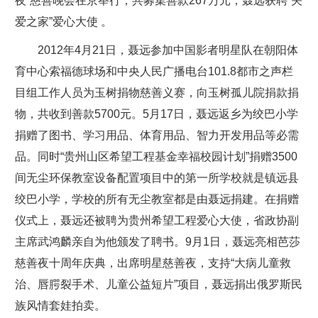
夜”慈善晚会在京举行，共募集善款267万元，聂远获聘“关
爱之家”爱心大使 。
2012年4月21日，聂远参加中国影者明星队在朝阳体
育中心索福德球场和中央人民广播电台101.8都市之声栏
目组工作人员为玉树捐物慈善义赛，向玉树孤儿院捐款捐
物，共收到善款5700元。5月17日，聂远返乡为绞巴小学
捐赠了图书、学习用品、体育用品、智力开发用品等必需
品。同时“贵州山区希望工程基金幸福校园计划”捐赠3500
间无尘环保教室设备配置项目中的第一所学校就是镇远县
绞巴小学，学校的所有无尘教室都是由聂远捐建。在捐赠
仪式上，聂远还被聘为贵州希望工程爱心大使，省政协副
主席武鸿麟亲自为他颁发了聘书。9月1日，聂远亮相芭莎
慈善夜十周年庆典，出席明星慈善夜，支持“大病儿童救
治、唇腭裂手术、儿童公益短片”项目，聂远捐出俄罗斯民
族风情套娃拍卖。