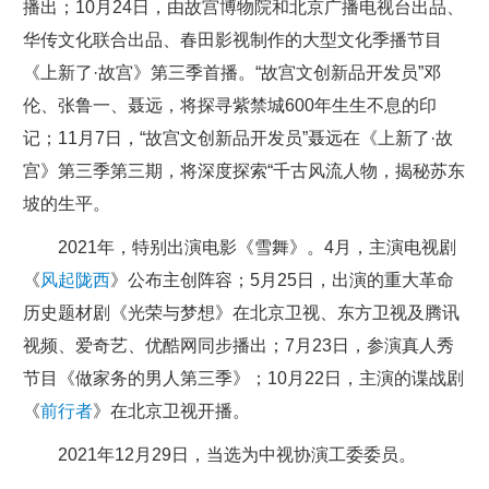
播出；10月24日，由故宫博物院和北京广播电视台出品、
华传文化联合出品、春田影视制作的大型文化季播节目
《上新了·故宫》第三季首播。“故宫文创新品开发员”邓
伦、张鲁一、聂远，将探寻紫禁城600年生生不息的印
记；11月7日，“故宫文创新品开发员”聂远在《上新了·故
宫》第三季第三期，将深度探索“千古风流人物，揭秘苏东
坡的生平。
2021年，特别出演电影《雪舞》。4月，主演电视剧
《
风起陇西
》公布主创阵容；5月25日，出演的重大革命
历史题材剧《光荣与梦想》在北京卫视、东方卫视及腾讯
视频、爱奇艺、优酷网同步播出；7月23日，参演真人秀
节目《做家务的男人第三季》；10月22日，主演的谍战剧
《
前行者
》在北京卫视开播。
2021年12月29日，当选为中视协演工委委员。