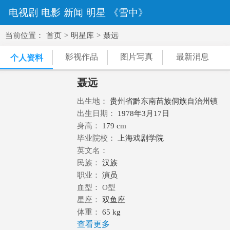
电视剧
电影
新闻
明星
《雪中》
当前位置：
首页
>
明星库
>
聂远
影视作品
图片写真
最新消息
个人资料
聂远
出生地：
贵州省黔东南苗族侗族自治州镇
远县
出生日期：
1978年3月17日
身高：
179 cm
毕业院校：
上海戏剧学院
英文名：
民族：
汉族
职业：
演员
血型： O型
星座：
双鱼座
体重：
65 kg
查看更多