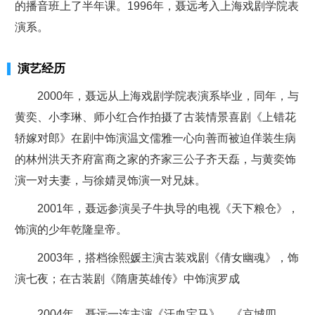
的播音班上了半年课。1996年，聂远考入上海戏剧学院表
演系。
演艺经历
2000年，聂远从上海戏剧学院表演系毕业，同年，与
黄奕、小李琳、师小红合作拍摄了古装情景喜剧《上错花
轿嫁对郎》在剧中饰演温文儒雅一心向善而被迫佯装生病
的林州洪天齐府富商之家的齐家三公子齐天磊，与黄奕饰
演一对夫妻，与徐婧灵饰演一对兄妹。
2001年，聂远参演吴子牛执导的电视《天下粮仓》，
饰演的少年乾隆皇帝。
2003年，搭档徐熙媛主演古装戏剧《倩女幽魂》，饰
演七夜；在古装剧《隋唐英雄传》中饰演罗成
2004年，聂远一连主演《汗血宝马》、《京城四