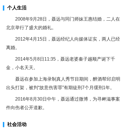
个人生活
2008年9月28日，聂远与同门师妹王惠结婚，二人在
北京举行了盛大的婚礼。
2012年4月15日，聂远经纪人向媒体证实，两人已经
离婚。
2014年5月8日11:35，聂远老婆秦子越顺产诞下千
金，小名天天。
聂远在参加上海录制真人秀节目期间，醉酒帮邱启明
出头打架，被判“故意伤害罪”有期徒刑7个月缓刑1年。
2016年8月30日中午，聂远通过微博，为寻衅滋事案
件向伤者公开道歉。
社会活动