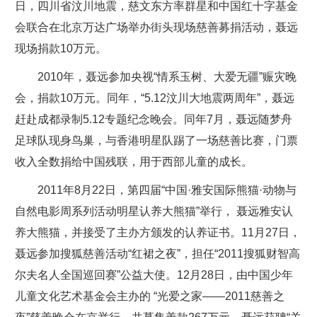
日，四川省汶川地震，慈文东方率群星和中国红十字基金
会联合在北京万达广场举办街头现场慈善募捐活动，聂远
现场捐款10万元。
2010年，聂远参加央视“情系玉树、大爱无疆”赈灾晚
会，捐款10万元。同年，“5.12汶川大地震两周年”，聂远
赶赴成都录制5.12专题纪念晚会。同年7月，聂远随梦舟
足球队现身鸟巢，与香港明星队踢了一场慈善比赛，门票
收入全数捐给中国残联，用于西部儿童的成长。
2011年8月22日，第四届“中国·雅安国际熊猫·动物与
自然电影周系列活动明星认养大熊猫”举行， 聂远雅安认
养大熊猫，并接受了主办方颁发的认养证书。11月27日，
聂远参加搜狐慈善活动“红裙之夜”，担任“2011搜狐财智高
尔夫名人全国巡回赛”公益大使。12月28日，由中国少年
儿童文化艺术基金会主办的 “光爱之家——2011慈善之