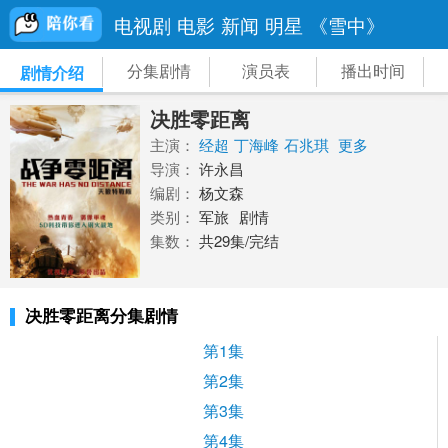
电视剧
电影
新闻
明星
《雪中》
分集剧情
演员表
播出时间
剧情介绍
决胜零距离
主演：
经超
丁海峰
石兆琪
更多
导演：
许永昌
编剧：
杨文森
类别：
军旅
剧情
集数：
共29集/完结
决胜零距离分集剧情
第1集
第2集
第3集
第4集