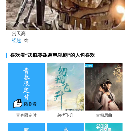
贺天高
经超
饰
喜欢看
“决胜零距离电视剧”
的人也喜欢
青春限定时
勿扰飞升
古相思曲