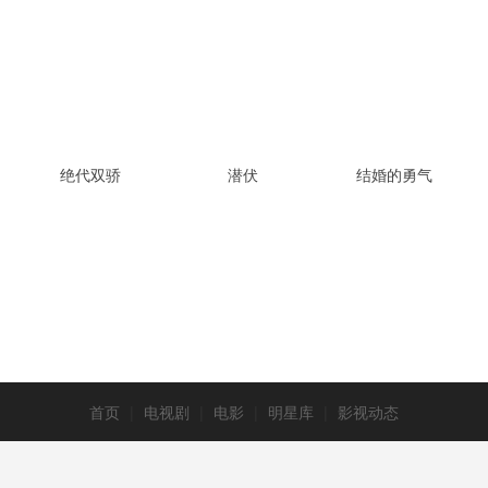
绝代双骄
潜伏
结婚的勇气
首页
|
电视剧
|
电影
|
明星库
|
影视动态