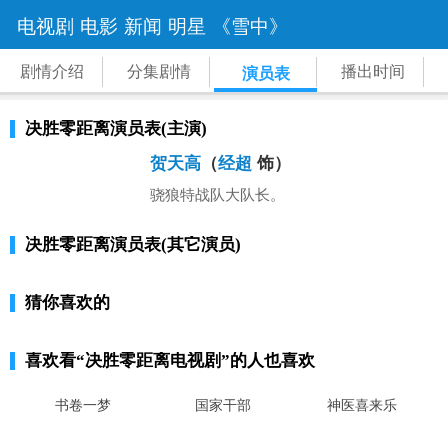
电视剧
电影
新闻
明星
《雪中》
剧情介绍
分集剧情
播出时间
演员表
决胜零距离演员表(主演)
贺天高
（
经超
饰）
骁狼特战队大队长。
决胜零距离演员表(其它演员)
猜你喜欢的
喜欢看
“决胜零距离电视剧”
的人也喜欢
书卷一梦
国家干部
神医喜来乐