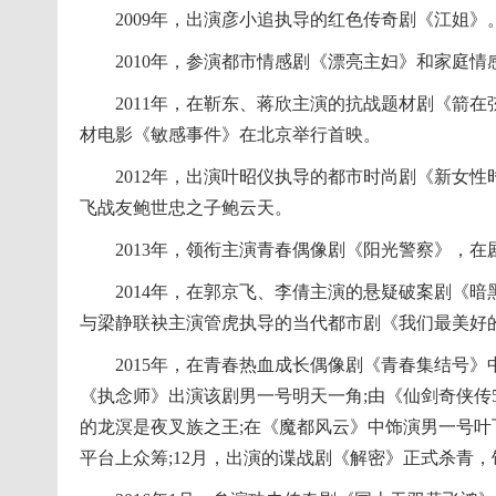
2009年，出演彦小追执导的红色传奇剧《江姐》
2010年，参演都市情感剧《漂亮主妇》和家庭情
2011年，在靳东、蒋欣主演的抗战题材剧《箭在弦
材电影《敏感事件》在北京举行首映。
2012年，出演叶昭仪执导的都市时尚剧《新女性时
飞战友鲍世忠之子鲍云天。
2013年，领衔主演青春偶像剧《阳光警察》，在
2014年，在郭京飞、李倩主演的悬疑破案剧《暗
与梁静联袂主演管虎执导的当代都市剧《我们最美好
2015年，在青春热血成长偶像剧《青春集结号》
《执念师》出演该剧男一号明天一角;由《仙剑奇侠传
的龙溟是夜叉族之王;在《魔都风云》中饰演男一号
平台上众筹;12月，出演的谍战剧《解密》正式杀青，