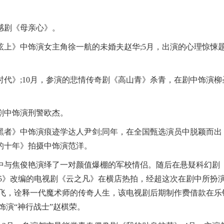
。
感剧《母亲心》。
上》中饰演女主角徐一航的未婚夫赵华;5月，出演的心理惊悚
代》;10月，参演的悲情传奇剧《高山青》杀青，在剧中饰演柳
剧中饰演刑警欧杰。
黑者》中饰演痕迹学达人尹剑;同年，在全国甄选演员中脱颖而出
的十年》拍摄中饰演范洋。
中与焦俊艳演绎了一对颜值爆棚的军校情侣。随后在悬疑科幻剧
5》改编的电视剧《云之凡》在横店热拍，经超这次在剧中所扮
叶飞，诠释一代魔术师的传奇人生，该电视剧后期制作费借款在乐
饰演“神行战士”赵棋荣。