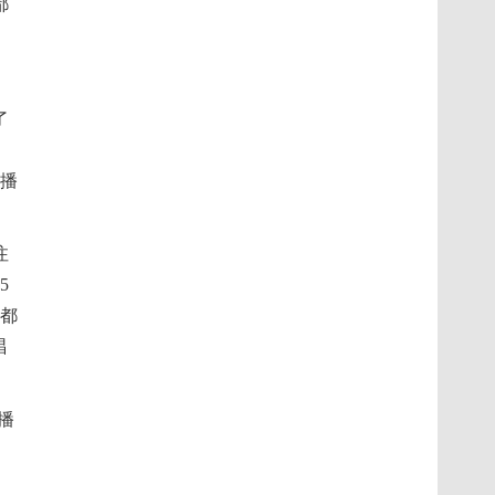
都
了
视播
注
5
届都
唱
播