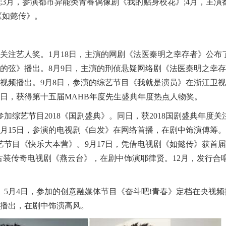
;3月，参演都市异能类青春偶像剧《我的贴身校花》;4月，主演
《如懿传》。
受关注艺人奖。1月18日，主演的网剧《法医秦明之幸存者》公布
暖的弦》播出。8月9日，主演的刑侦悬疑网络剧《法医秦明之幸存
讯视频播出。9月8日，参演的综艺节目《我就是演员》在浙江卫
月4日，获得第十五届MAHB年度先生盛典年度热点人物奖。
参加综艺节目2018《国剧盛典》。同日，获2018国剧盛典年度关
5月15日，参演的电视剧《白发》在网络首播，在剧中饰演傅筹。
艺节目《快乐大本营》。9月17日，凭借电视剧《如懿传》获首
演古装传奇电视剧《燕云台》，在剧中饰演耶律贤。12月，发行合
。5月4日，参加的创意融媒体节目《奋斗吧!青春》定档在央视频
播出，在剧中饰演高风。