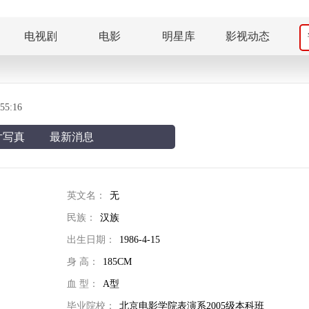
电视剧
电影
明星库
影视动态
5:16
片写真
最新消息
英文名：
无
民族：
汉族
出生日期：
1986-4-15
身 高：
185CM
血 型：
A型
毕业院校：
北京电影学院表演系2005级本科班