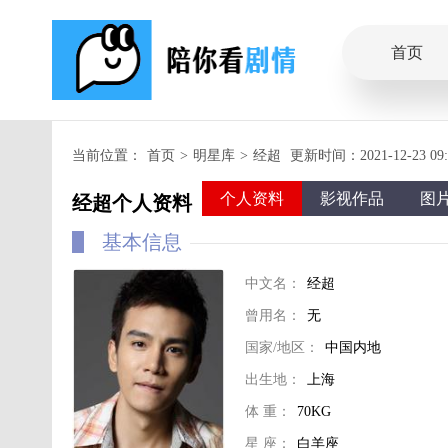
首页
当前位置：
首页
>
明星库
>
经超
更新时间：2021-12-23 09:5
个人资料
影视作品
图
经超个人资料
基本信息
中文名：
经超
曾用名：
无
国家/地区：
中国内地
出生地：
上海
体 重：
70KG
星 座：
白羊座