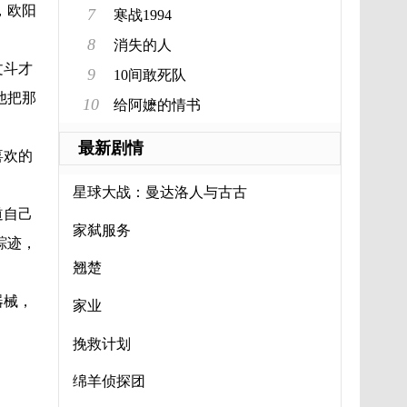
，欧阳
7
寒战1994
8
消失的人
文斗才
9
10间敢死队
他把那
10
给阿嬷的情书
最新剧情
喜欢的
星球大战：曼达洛人与古古
道自己
家弑服务
踪迹，
翘楚
器械，
家业
挽救计划
绵羊侦探团