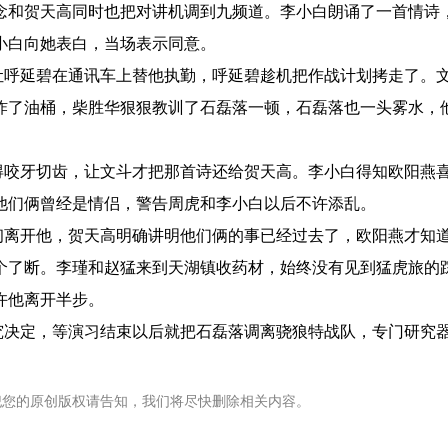
念和贺天高同时也把对讲机调到九频道。李小白朗诵了一首情诗
小白向她表白，当场表示同意。
呼延碧在通讯车上替他执勤，呼延碧趁机把作战计划拷走了。
炸了油桶，柴胜华狠狠教训了石磊落一顿，石磊落也一头雾水，
咬牙切齿，让文斗才把那首诗还给贺天高。李小白得知欧阳燕
他们俩曾经是情侣，警告周虎和李小白以后不许添乱。
离开他，贺天高明确讲明他们俩的事已经过去了，欧阳燕才知
个了断。李瑾和赵猛来到天湖镇收药材，始终没有见到猛虎旅的
许他离开半步。
决定，等演习结束以后就把石磊落调离骁狼特战队，专门研究
犯您的原创版权请告知，我们将尽快删除相关内容。