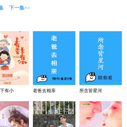
集
下一集>>
下有小
老爸去相亲
所念皆星河