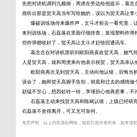
先把对讲机调到九频操，周虎在旁边给他提示，葛念
燕听出那是贺天高当年写给她的，误以为贺天高让李
爆破训练场传来爆炸声，文斗才前去一看究竟，让
来到训练场，石磊落在里面仔细排查，发现塑料炸弹
些炸弹都收好了，贺天高让文斗才赶快回通讯车。
葛念念在对讲机里听到欧阳燕喜欢贺天高，她气得
人是贺天高，就和周虎来向他表示祝贺，贺天高承认
欧阳燕再次见到贺天高，主动向他认错，后悔当初
误会了，她和贺天高握手告别，彻底和过去的感情做
赵猛不甘心，想四处转一转，李瑾担心他再惹事，不
石磊落主动来找贺天高和陈斌认错，上级已经研究
石磊落不舍得离开，可又无可奈何。
免责声明：以上内容源自网络，版权归原作者所有，如有侵