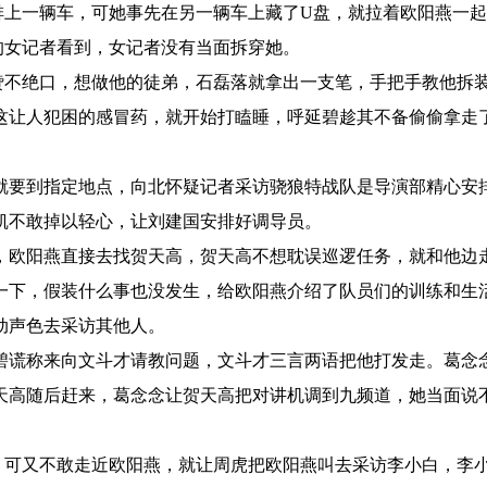
上一辆车，可她事先在另一辆车上藏了U盘，就拉着欧阳燕一起
的女记者看到，女记者没有当面拆穿她。
不绝口，想做他的徒弟，石磊落就拿出一支笔，手把手教他拆
这让人犯困的感冒药，就开始打瞌睡，呼延碧趁其不备偷偷拿走
要到指定地点，向北怀疑记者采访骁狼特战队是导演部精心安
凯不敢掉以轻心，让刘建国安排好调导员。
欧阳燕直接去找贺天高，贺天高不想耽误巡逻任务，就和他边
一下，假装什么事也没发生，给欧阳燕介绍了队员们的训练和生
动声色去采访其他人。
谎称来向文斗才请教问题，文斗才三言两语把他打发走。葛念
天高随后赶来，葛念念让贺天高把对讲机调到九频道，她当面说
可又不敢走近欧阳燕，就让周虎把欧阳燕叫去采访李小白，李