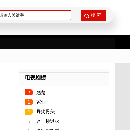
电视剧榜
1
翘楚
2
家业
3
野狗骨头
4
这一秒过火