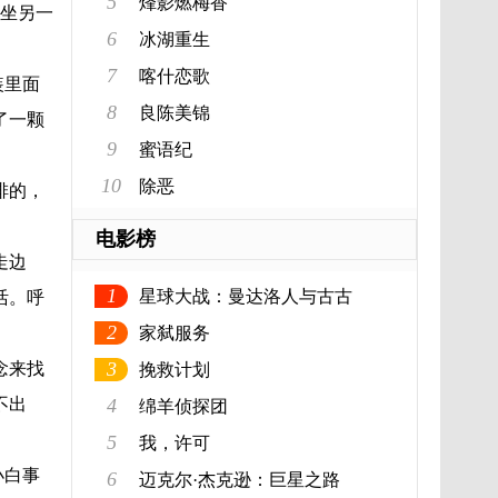
5
烽影燃梅香
坐另一
6
冰湖重生
7
喀什恋歌
装里面
8
良陈美锦
了一颗
9
蜜语纪
10
除恶
排的，
电影榜
走边
1
星球大战：曼达洛人与古古
活。呼
2
家弑服务
3
念来找
挽救计划
不出
4
绵羊侦探团
5
我，许可
小白事
6
迈克尔·杰克逊：巨星之路