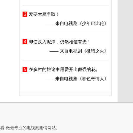
3
爱要大胆争取！
—— 来自电视剧
《少年巴比伦》
4
即使跌入泥潭，仍然相信有光！
—— 来自电视剧
《微暗之火》
5
在多舛的旅途中用爱开出倔强的花。
—— 来自电视剧
《春色寄情人》
你看-做最专业的电视剧剧情网站。