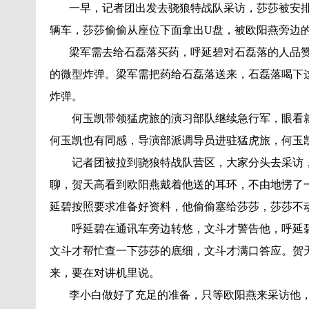
一早，记者团出发去骁狼特战队采访，莎莎被安排
辆车，莎莎偷偷从座位下面拿出U盘，被欧阳燕旁边
梁军需去给石磊落买药，呼延碧对石磊落的人品赞
的微型炸弹。梁军需把药给石磊落送来，石磊落喝下
炸弹。
何玉凯带领猛虎旅的演习部队继续急行军，眼看就
何玉凯也有同感，导演部派调导员进驻猛虎旅，何玉
记者团被拉到骁狼特战队营区，大家分头去采访，
聊，贺天高看到欧阳燕戴着他送的耳环，不由地愣了
延碧按照要求准备好资料，他偷偷塞给莎莎，莎莎不
呼延碧在通讯车旁边转悠，文斗才警告他，呼延碧
文斗才帮忙查一下莎莎的底细，文斗才满口答应。贺
来，要在对讲机里说。
李小白做好了充足的准备，只等欧阳燕来采访他，