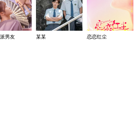
派男友
某某
恋恋红尘