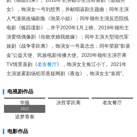
剧《御姐归来》。2018年主演都市生活轻喜剧《追婚男
女》，饰演女一号刘想男，并献唱该剧主题曲；同年主演
人气漫画改编剧集《泡芙小姐》；同年领衔主演反恐院线
电影《狐踪谍影》，并于2020年1月上映。2019年领衔主
演爱情偶像剧《你敢求婚我敢嫁》；同年主演大型现代军
旅剧《战争零距离》，饰演女一号葛念念；同年荣获“影基
金”公益天使、民族电影传播大使。2020年领衔主演芒果
TV情景喜剧《
老友餐厅
》，饰演女主角江小丫。2021年
主演迷雾剧场犯罪悬疑网剧《夜妆》，饰演女主“袁雨”。
电视剧作品
2022
2022
2022
华服
决胜零距离
老友餐厅
2022
追梦青春
电影作品
2023
2023