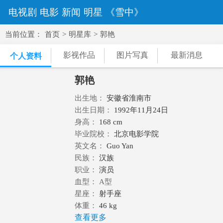
电视剧
电影
新闻
明星
《雪中》
当前位置：
首页
>
明星库
>
郭艳
影视作品
图片写真
最新消息
个人资料
郭艳
出生地：
安徽省淮南市
出生日期：
1992年11月24日
身高：
168 cm
毕业院校：
北京电影学院
英文名：
Guo Yan
民族：
汉族
职业：
演员
血型： A型
星座：
射手座
体重：
46 kg
查看更多