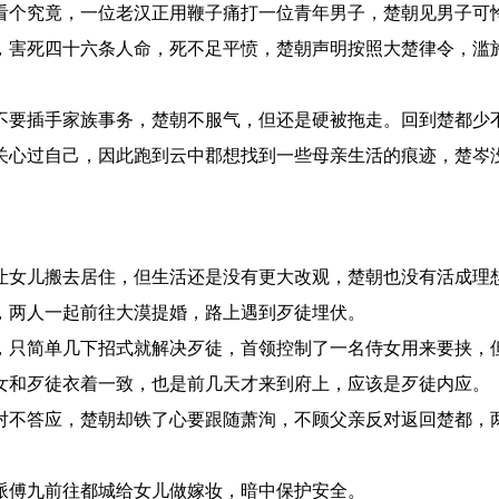
看个究竟，一位老汉正用鞭子痛打一位青年男子，楚朝见男子可
，害死四十六条人命，死不足平愤，楚朝声明按照大楚律令，滥
不要插手家族事务，楚朝不服气，但还是硬被拖走。回到楚都少
关心过自己，因此跑到云中郡想找到一些母亲生活的痕迹，楚岑
让女儿搬去居住，但生活还是没有更大改观，楚朝也没有活成理
，两人一起前往大漠提婚，路上遇到歹徒埋伏。
，只简单几下招式就解决歹徒，首领控制了一名侍女用来要挟，
女和歹徒衣着一致，也是前几天才来到府上，应该是歹徒内应。
对不答应，楚朝却铁了心要跟随萧洵，不顾父亲反对返回楚都，
。
派傅九前往都城给女儿做嫁妆，暗中保护安全。