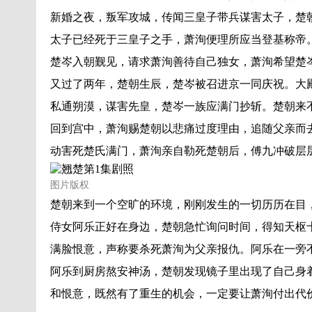
新婚之夜，叛军攻城，传闻三皇子带兵谋害太子，楚
太子已经死于三皇子之手，萧洵便理所应当登基称帝
楚岑入朝觐见，请求萧洵善待自己独女，萧洵希望楚
又过了两年，楚朝生辰，楚岑被召进京一同庆祝。大
私通朔漠，谋害先皇，楚岑一族应满门抄斩。楚朝来
回到宫中，萧洵赐楚朝以悲痛过度理由，追随父亲而
动害死楚氏满门，萧洵亲自勒死楚朝后，傅九冲破层
图片版权
楚朝来到一个空旷的环境，刚刚发生的一切历历在目
侍女阿乐正好在身边，楚朝急忙询问时间，得知天枢
满脸恨意，声称要杀死萧洵为父亲报仇。阿乐在一旁
阿乐到厨房熬安神汤，楚朝发现镜子里出现了自己身
和恨意，既然有了重生的机会，一定要让萧洵付出代