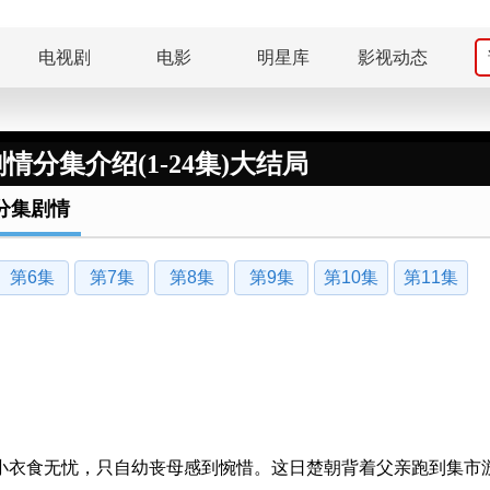
电视剧
电影
明星库
影视动态
情分集介绍(1-24集)大结局
分集剧情
第6集
第7集
第8集
第9集
第10集
第11集
小衣食无忧，只自幼丧母感到惋惜。这日楚朝背着父亲跑到集市