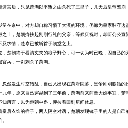
朝进宫后，只见萧洵以平叛之由杀死了三皇子，几天后皇帝驾崩
。
岑留在京中，对方却自称习惯了大漠的环境，仍愿为皇家驻守边
殿之上，楚朝搀扶起刚刚行礼的父亲，等候庆祝时，却听公公宣
不及求情，楚岑已被斩首于朝堂之上。
去，楚朝终于看清丈夫的狼子野心，可一切为时已晚，因自己的
层官兵，一剑刺杀了萧洵。
，忽然发生时空错乱，自己又出现在萧府院落，皇帝刚刚赐婚的
十九年，原来自己穿越到了三年前，萧洵前来商量大婚事宜，楚
不知所言，以为楚朝中蛊，便拉着回到房间休息。
着皇后衣饰的样子，两人隔空对话，楚朝发现镜子里的人是自己
价。