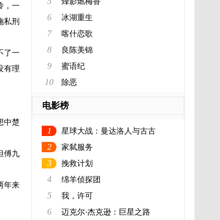
5
烽影燃梅香
怜，一
6
冰湖重生
施私刑
7
喀什恋歌
8
良陈美锦
不了一
9
蜜语纪
没有理
10
除恶
电影榜
想中楚
1
星球大战：曼达洛人与古古
2
家弑服务
但傅九
3
挽救计划
4
绵羊侦探团
两年来
5
我，许可
6
迈克尔·杰克逊：巨星之路