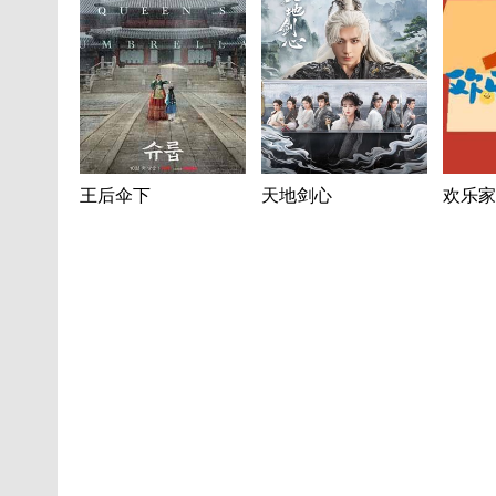
王后伞下
天地剑心
欢乐家