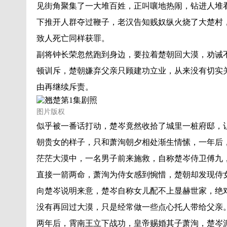
见街角聚集了一大堆百姓，正叫嚷地热闹，钻进人堆
下推开人群夺过鞭子，老汉告知贱奴纵火烧了大楚村
致人死亡同样获罪。
副将钟长荣忽然跑到身边，要拉着楚朝回大漠，劝诫
顿训斥，楚朝嫌弃父亲只顾建功立业，从来没有切实
由再继续斥责。
图片版权
似乎被一番话打动，楚岑竟然收拾了城里一桩府邸，
朝贵女的样子，只和萧洵朝夕相处渐生情愫，一年后
茫茫大漠中，一名男子前来施救，自称楚岑侍卫傅九
直接一箭两命，萧洵为侍女感到惋惜，楚朝却发现侍
向楚岑说明来意，楚岑自称女儿配不上显赫世家，绝
没有再回过大漠，只是经常做一些点心托人带给父亲
两年后，霄南王立下战功，皇帝赐婚其子萧洵，楚岑