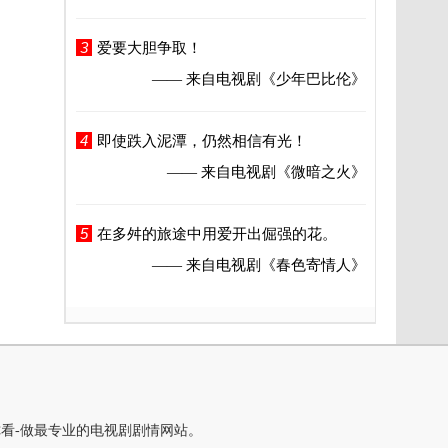
3
爱要大胆争取！
—— 来自电视剧
《少年巴比伦》
4
即使跌入泥潭，仍然相信有光！
—— 来自电视剧
《微暗之火》
5
在多舛的旅途中用爱开出倔强的花。
—— 来自电视剧
《春色寄情人》
你看-做最专业的电视剧剧情网站。