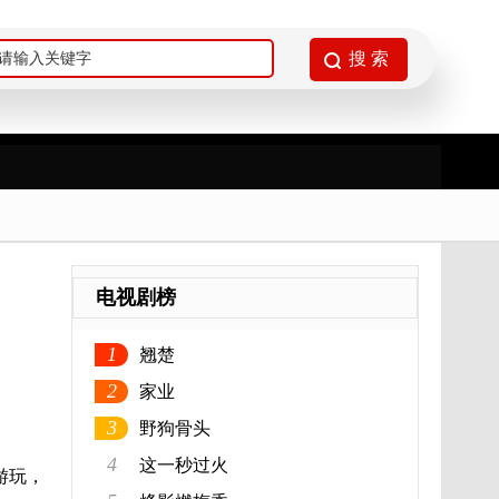
电视剧榜
1
翘楚
2
家业
3
野狗骨头
4
这一秒过火
游玩，