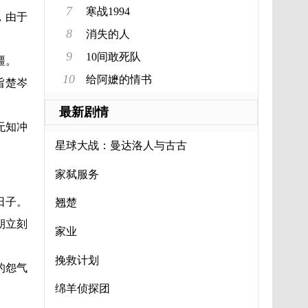
7
寒战1994
，由于
8
消失的人
9
10间敢死队
疆。
10
给阿嬷的情书
旨楚岑
最新剧情
无知冲
星球大战：曼达洛人与古古
家弑服务
日子。
翘楚
朝立刻
家业
挽救计划
的怨气
绵羊侦探团