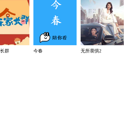
长群
今春
无所畏惧2