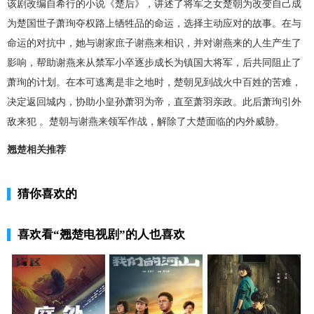
该剧改编自希行的小说《楚后》，讲述了将军之女楚朝为改变自己成
为楚国世子萧珣夺权路上牺牲品的命运，选择主动应对的故事。在与
命运的对抗中，她与谢家庶子谢燕来相识，并对谢燕来的人生产生了
影响，帮助谢燕来从禁军小卒逐步成长为镇国大将军，后共同阻止了
萧珣的计划。在本可逃离是非之地时，楚朝见到战火中百姓的苦难，
决定返回城内，协助小皇孙萧羽为帝，直至萧羽亲政。此后萧珣引外
敌来犯 。楚朝与谢燕来领军作战，解除了大楚面临的内外威胁。
翘楚相关推荐
猜你喜欢的
喜欢看
“翘楚电视剧”
的人也喜欢