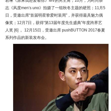
若琳《原来我还爱着你》MV的男主角；10月，为时尚杂
志《风度men's uno》拍摄了一组秋冬主题的硬照；11月5
日，受邀出席“首届明星挚爱时装周”，并获得最具魅力偶
像奖；12月7日，获得“第13届年度先生盛典”年度跨界艺
人奖 [6] 。12月15日，受邀出席 pushBUTTON 2017春夏
系列作品的新装发布会。