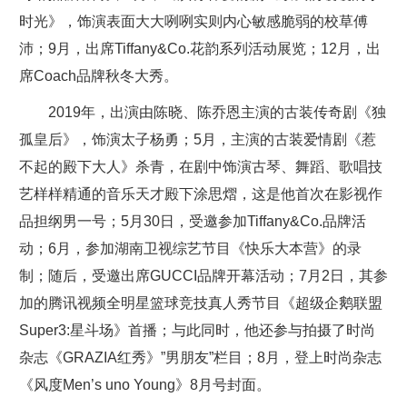
时光》，饰演表面大大咧咧实则内心敏感脆弱的校草傅
沛；9月，出席Tiffany&Co.花韵系列活动展览；12月，出
席Coach品牌秋冬大秀。
2019年，出演由陈晓、陈乔恩主演的古装传奇剧《独
孤皇后》，饰演太子杨勇；5月，主演的古装爱情剧《惹
不起的殿下大人》杀青，在剧中饰演古琴、舞蹈、歌唱技
艺样样精通的音乐天才殿下涂思熠，这是他首次在影视作
品担纲男一号；5月30日，受邀参加Tiffany&Co.品牌活
动；6月，参加湖南卫视综艺节目《快乐大本营》的录
制；随后，受邀出席GUCCI品牌开幕活动；7月2日，其参
加的腾讯视频全明星篮球竞技真人秀节目《超级企鹅联盟
Super3:星斗场》首播；与此同时，他还参与拍摄了时尚
杂志《GRAZIA红秀》”男朋友”栏目；8月，登上时尚杂志
《风度Men’s uno Young》8月号封面。