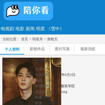
电视剧
电影
新闻
明星
《雪中》
当前位置：
首页
>
明星库
>
唐晓天
影视作品
图片写真
最新消息
个人资料
唐晓天
出生地：
天津市
出生日期：
1991年6月2日
身高：
188 cm
毕业院校：
北京服装学院
英文名：
Daddi Tang
民族：
汉族
职业：
演员,模特