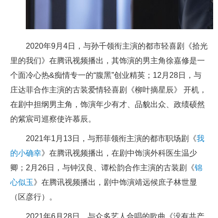
2020年9月4日，与孙千领衔主演的都市轻喜剧《拾光
里的我们》在腾讯视频播出，其饰演的男主角徐嘉修是一
个面冷心热&痴情专一的“腹黑”创业精英；12月28日，与
庄达菲合作主演的古装爱情轻喜剧《柳叶摘星辰》 开机，
在剧中担纲男主角，饰演年少有才、品貌出众、政绩硕然
的紫宸司巡察使许慕辰。
2021年1月13日，与邢菲领衔主演的都市职场剧《
我
的小确幸
》在腾讯视频播出，在剧中饰演外科医生温少
卿；2月26日，与钟汉良、谭松韵合作主演的古装剧《
锦
心似玉
》在腾讯视频播出，剧中饰演靖远候庶子林世显
（区彦行）。
2021年6月28日，与众多艺人合唱的歌曲《没有共产