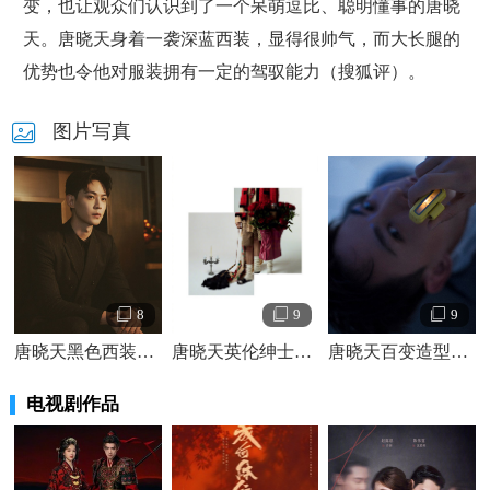
变，也让观众们认识到了一个呆萌逗比、聪明懂事的唐晓
天。唐晓天身着一袭深蓝西装，显得很帅气，而大长腿的
优势也令他对服装拥有一定的驾驭能力（搜狐评）。
图片写真
8
9
9
唐晓天黑色西装优雅绅士写真照
唐晓天英伦绅士时髦文艺写真照
唐晓天百变造型冷峻运动风时尚写真照
电视剧作品