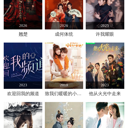
2026
2026
2025
翘楚
成何体统
许我耀眼
2023
2019
2023
欢迎回我的频道
致我们暖暖的小时光
他从火光中走来