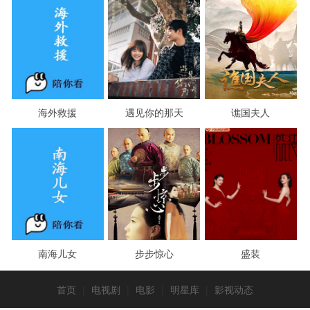
海外救援
遇见你的那天
谯国夫人
南海儿女
步步惊心
盛装
首页
|
电视剧
|
电影
|
明星库
|
影视动态