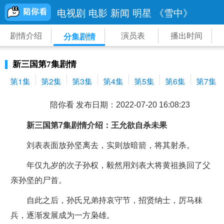
电视剧
电影
新闻
明星
《雪中》
剧情介绍
演员表
播出时间
分集剧情
新三国第7集剧情
第1集
第2集
第3集
第4集
第5集
第6集
第7集
陪你看 发布日期：2022-07-20 16:08:23
新三国第7集剧情介绍：王允欲自杀未果
刘表表面放孙坚离去，实则放暗箭，将其射杀。
年仅九岁的次子孙权，毅然用刘表大将黄祖换回了父
亲孙坚的尸首。
自此之后，孙氏兄弟持哀守节，招贤纳士，厉马秣
兵，逐渐发展成为一方枭雄。