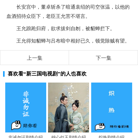
长安宫中，董卓斩杀了暗通袁绍的司空张温，以他的
血酒招待众臣下，老臣王允苦不堪言。
王允踉跄归府，欲求拔剑自刎，被貂蝉拦下。
王允得知貂蝉与吕布暗中相好已久，顿觉除贼有望。
上一集
下一集
喜欢看
“新三国电视剧”
的人也喜欢
非诚勿证剧情介绍
锦心似玉剧情介绍
炽热剧情介绍