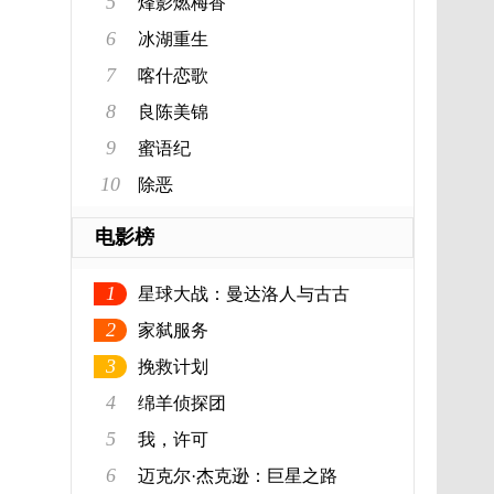
5
烽影燃梅香
6
冰湖重生
7
喀什恋歌
8
良陈美锦
9
蜜语纪
10
除恶
电影榜
1
星球大战：曼达洛人与古古
2
家弑服务
3
挽救计划
4
绵羊侦探团
5
我，许可
6
迈克尔·杰克逊：巨星之路