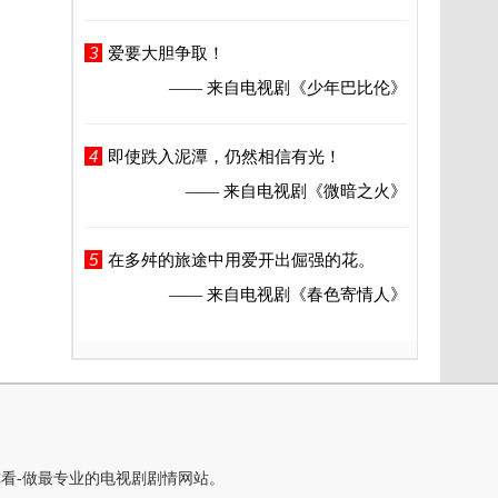
3
爱要大胆争取！
—— 来自电视剧
《少年巴比伦》
4
即使跌入泥潭，仍然相信有光！
—— 来自电视剧
《微暗之火》
5
在多舛的旅途中用爱开出倔强的花。
—— 来自电视剧
《春色寄情人》
你看-做最专业的电视剧剧情网站。