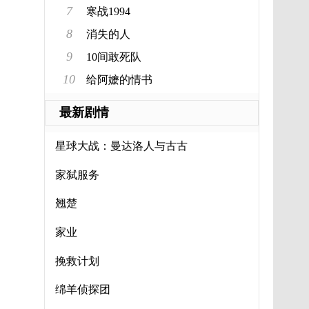
7
寒战1994
8
消失的人
家人
9
10间敢死队
10
给阿嬷的情书
最新剧情
星球大战：曼达洛人与古古
家弑服务
翘楚
家业
挽救计划
绵羊侦探团