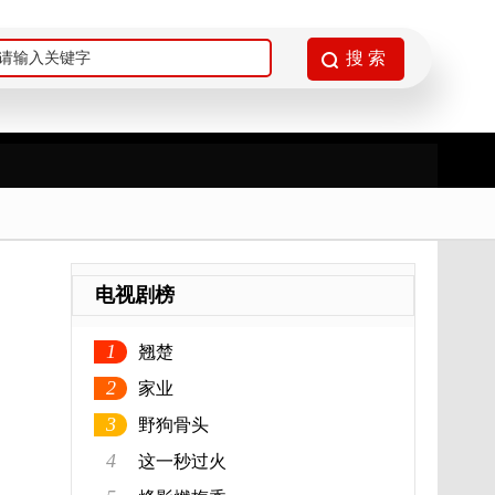
电视剧榜
1
翘楚
2
家业
3
野狗骨头
4
这一秒过火