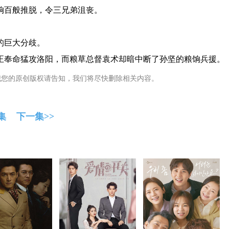
饷百般推脱，令三兄弟沮丧。
的巨大分歧。
正奉命猛攻洛阳，而粮草总督袁术却暗中断了孙坚的粮饷兵援。
犯您的原创版权请告知，我们将尽快删除相关内容。
集
下一集>>