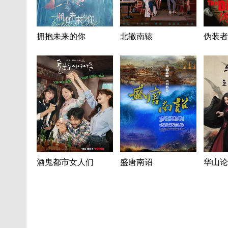
拥抱未来的你
北辙南辕
伪装者
酒鬼都市女人们
盛唐南诏
华山论