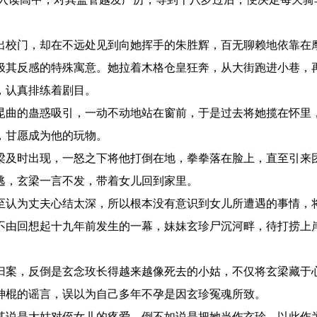
校门，却在不远处见到向她挥手的朱胜辉，百无聊赖地依靠在
极其反感的特殊寓意。她拉着木格仓皇狂奔，从大街跑进小巷，
，认真排练着剧目。
曲的蛊惑吸引，一动不动地站在窗前，于是过去将她揽在怀里
，甘愿成为他的玩物。
及时出现，一怒之下将他打倒在地，拳拳落在脸上，直至引来
逃，玄梁一言不发，带着女儿回到家里。
认为丈夫心结太深，所以根本没有意识到女儿所遭遇的事情，
不由回想起十九年前发生的一幕，妹妹玄珍尸沉河畔，待打捞上
案，反倒是玄念玫长得越来越像死去的小姑，不仅将玄梁藏于
神棍的谣言，误以为自己多年不孕是因玄珍冤魂所致。
说是大姑对侄女儿的疼爱，倒不如说是把她当作玄珍，以此作