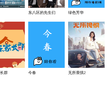
东八区的先生们
绿色芳华
长群
今春
无所畏惧2