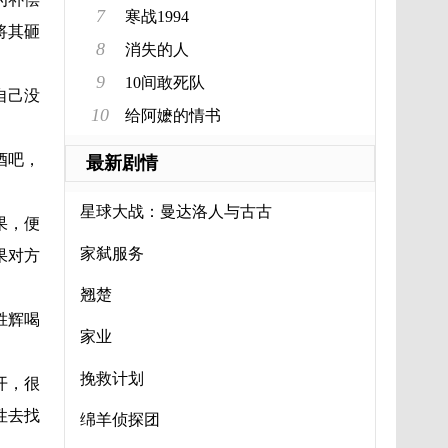
7
寒战1994
将其砸
8
消失的人
9
10间敢死队
自己没
10
给阿嬷的情书
酒吧，
最新剧情
星球大战：曼达洛人与古古
果，便
家弑服务
果对方
翘楚
胜辉喝
家业
挽救计划
开，很
性去找
绵羊侦探团