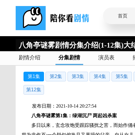
首页
八角亭谜雾剧情分集介绍(1-12集)大
剧情介绍
分集剧情
演员表
第1集
第2集
第3集
第4集
第5集
第12集
发布日期：2021-10-14 20:27:54
八角亭谜雾第1集：绿湖沉尸 两起凶杀案
多日以来，玄念玫饱受跟踪骚扰之苦，而始作俑者
世为非作歹;一个疑似偏执且又暴躁的父亲，自从女