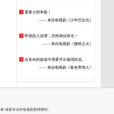
3
爱要大胆争取！
—— 来自电视剧
《少年巴比伦》
4
即使跌入泥潭，仍然相信有光！
—— 来自电视剧
《微暗之火》
5
在多舛的旅途中用爱开出倔强的花。
—— 来自电视剧
《春色寄情人》
你看-做最专业的电视剧剧情网站。