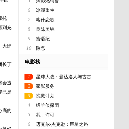
5
烽影燃梅香
6
冰湖重生
摩托
7
喀什恋歌
再到充
8
良陈美锦
9
蜜语纪
，大肆
10
除恶
电影榜
团长丁
1
星球大战：曼达洛人与古古
将会造
2
家弑服务
岸已是
3
挽救计划
4
绵羊侦探团
心底的
5
我，许可
6
迈克尔·杰克逊：巨星之路
为补偿