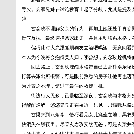
亏欠。玄家兄妹在讨论教育上起了分歧，尤其是提及
碎。
玄念玫不理解父亲的行为，再加上她还处于青春期
骨气反抗，最终选择离家出走，并且主动联系木格，
偏巧此时大亮跟狐朋狗友去酒吧喝酒，无意间看到
本以为今晚将会抱得美人归，哪曾想，玄念玫趁机将
回去路上，玄念玫埋怨木格带自己去那种娱乐场所
打算去派出所报警，可是眼前熟悉的房子让他再也迈
为此置之不理，错过了最佳的救援时机。
街边行人无多，已是临至深夜，玄念玫与木格分别
得酩酊烂醉，悠悠晃晃走在桥边，只见一只猫咪从路
玄梁来到八角亭，恰巧看见女儿瘫坐在地，黑衣男
快消失在黑夜里。尽管玄念玫安然无恙，可是玄梁并
大妹夫袁飞，向他讲述事情始末，怀疑十九年前杀害