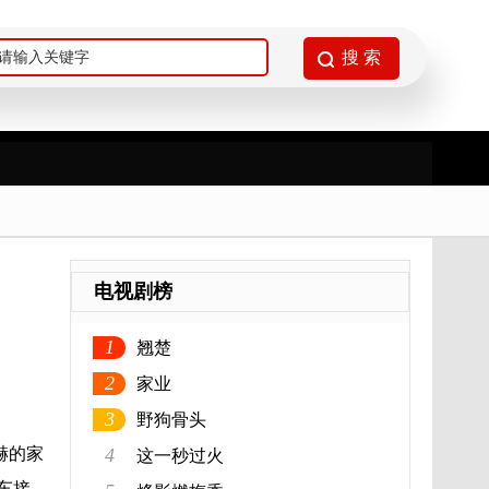
电视剧榜
1
翘楚
2
家业
3
野狗骨头
赫的家
4
这一秒过火
车接