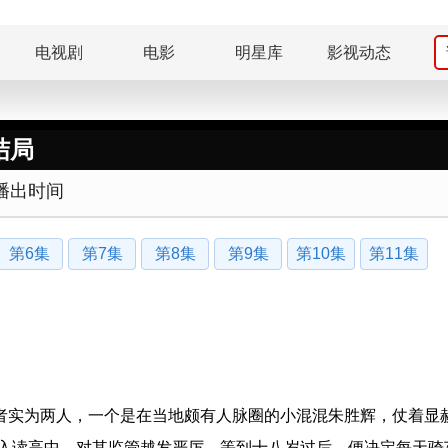
电视剧
电影
明星库
影视动态
结局
播出时间
第6集
第7集
第8集
第9集
第10集
第11集
实为两人，一个是在当地颇有人脉圈的小混混朱胜辉，仗着显
儿入读高中，对其监管越发严厉，等到十八岁过后，便决定每天骑