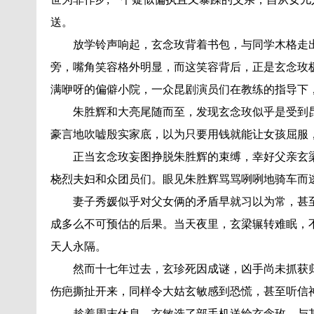
送。
放学铃声响起，玄念玫背着书包，与同学木格走出
旁，嘴角笑容格外明显，而这笑容背后，正是玄念玫
满咿呀的偏僻小院，一众昆剧演员们在教练的指导下
朱胜辉和大亮尾随而至，发现玄念玫似乎是受到昆
豪言地吹嘘殷实家底，以为只要用钱就能让女孩屈服
正当玄念玫妄图挣脱朱胜辉的束缚，幸好父亲玄梁
桡烈夫妇和众团员们。眼见朱胜辉骂骂咧咧地骑车而
妻子秀媛似乎对父女俩的矛盾早就习以为常，甚至
成多么不可预估的后果。当天夜里，玄梁辗转难眠，
天人永隔。
然而十七年过去，玄珍死因成谜，凶手尚未抓获归
伤疤撕扯开来，同样令大姑玄敏感到恐慌，甚至听信
趁着周末休息，玄敏选了部手机送给玄念玫，与其