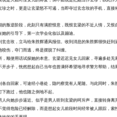
玄珍之时，更是让玄梁怒不可遏，当即夺过玄念玫的手机，直接
的叛逆阶段，此刻只有满腔恨意，既恨玄梁的不近人情，又恨
在她的引导下，第一次学会化妆以及蹦迪。
玄念玫，立马给朱胜辉通风报信。收到消息的朱胜辉很快赶到
他咬伤，夺门而逃，终是摆脱了纠缠。
，顺便用话试探她的本意。玄梁迟迟见女儿回家，寻遍多处无
不开步子，恍然想起自己当年也曾满怀希望地寻求警方帮助，结
各自回家，可途经小巷处，隐约察觉有人尾随。与此同时，朱
灯下跑过，他也随之倒地不起。
人向她步步逼近。似乎是男人听到玄梁的呵斥声，直接转身离
不觉得危险已经解除，而是想起女儿前段时间经常被人跟踪，索
妹妹的凶手再现。