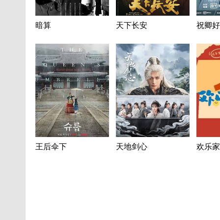
暗算
天下长安
祝卿好
王后伞下
天地剑心
欢乐家