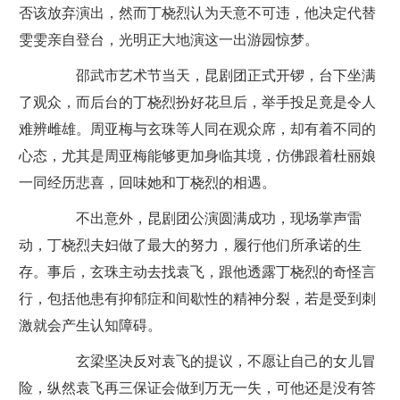
否该放弃演出，然而丁桡烈认为天意不可违，他决定代替
雯雯亲自登台，光明正大地演这一出游园惊梦。
邵武市艺术节当天，昆剧团正式开锣，台下坐满
了观众，而后台的丁桡烈扮好花旦后，举手投足竟是令人
难辨雌雄。周亚梅与玄珠等人同在观众席，却有着不同的
心态，尤其是周亚梅能够更加身临其境，仿佛跟着杜丽娘
一同经历悲喜，回味她和丁桡烈的相遇。
不出意外，昆剧团公演圆满成功，现场掌声雷
动，丁桡烈夫妇做了最大的努力，履行他们所承诺的生
存。事后，玄珠主动去找袁飞，跟他透露丁桡烈的奇怪言
行，包括他患有抑郁症和间歇性的精神分裂，若是受到刺
激就会产生认知障碍。
玄梁坚决反对袁飞的提议，不愿让自己的女儿冒
险，纵然袁飞再三保证会做到万无一失，可他还是没有答