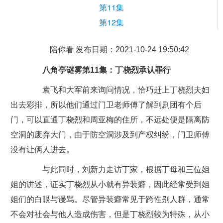
第11集
第12集
陪你看 发布日期：2021-10-24 19:50:42
八角亭谜雾第11集：丁桡烈承认罪行
袁飞和大军前来询问情况，恰巧赶上丁桡烈夫妇
出去彩排，所以他们通过门卫老师傅了解到剧团有个后
门，可以直通丁桡烈和周亚梅的住所，不远处便是隔离防
空洞的废弃大门，由于防空洞涉及到产权纠纷，门卫师傅
没有让俩人进去。
与此同时，刘新力走访丁家，根据丁母和三位姐
姐的讲述，证实丁桡烈从小就有异装癖，因此经常受到姐
姐们的白眼与谩骂。尽管异装癖常见于跨性别人群，通常
不会对社会与他人造成伤害，但是丁桡烈较为特殊，从小