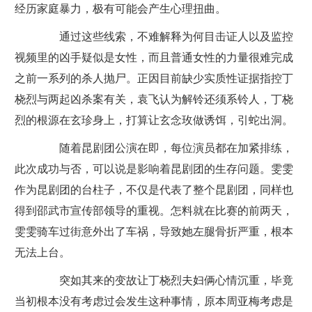
经历家庭暴力，极有可能会产生心理扭曲。
通过这些线索，不难解释为何目击证人以及监控
视频里的凶手疑似是女性，而且普通女性的力量很难完成
之前一系列的杀人抛尸。正因目前缺少实质性证据指控丁
桡烈与两起凶杀案有关，袁飞认为解铃还须系铃人，丁桡
烈的根源在玄珍身上，打算让玄念玫做诱饵，引蛇出洞。
随着昆剧团公演在即，每位演员都在加紧排练，
此次成功与否，可以说是影响着昆剧团的生存问题。雯雯
作为昆剧团的台柱子，不仅是代表了整个昆剧团，同样也
得到邵武市宣传部领导的重视。怎料就在比赛的前两天，
雯雯骑车过街意外出了车祸，导致她左腿骨折严重，根本
无法上台。
突如其来的变故让丁桡烈夫妇俩心情沉重，毕竟
当初根本没有考虑过会发生这种事情，原本周亚梅考虑是