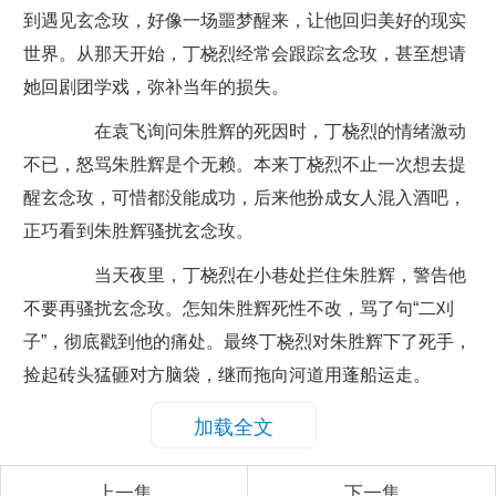
到遇见玄念玫，好像一场噩梦醒来，让他回归美好的现实
世界。从那天开始，丁桡烈经常会跟踪玄念玫，甚至想请
她回剧团学戏，弥补当年的损失。
在袁飞询问朱胜辉的死因时，丁桡烈的情绪激动
不已，怒骂朱胜辉是个无赖。本来丁桡烈不止一次想去提
醒玄念玫，可惜都没能成功，后来他扮成女人混入酒吧，
正巧看到朱胜辉骚扰玄念玫。
当天夜里，丁桡烈在小巷处拦住朱胜辉，警告他
不要再骚扰玄念玫。怎知朱胜辉死性不改，骂了句“二刈
子”，彻底戳到他的痛处。最终丁桡烈对朱胜辉下了死手，
捡起砖头猛砸对方脑袋，继而拖向河道用蓬船运走。
加载全文
上一集
下一集