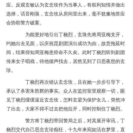
应。反观玄敏认为玄念玫作为当事人，有权利知情并做出
选择，话音刚落，玄念玫从房间里出来，毫不犹豫地答应
会协助警方破案。
为能更好地引出丁桡烈，玄珠先将周亚梅支开，
约她出去见面，以庆祝昆剧团演出成功为由，故意拖延时
间，结果得知周亚梅患癌命不久矣。此时丁桡烈听到剧团
传来女子唱戏，待他循声找去，居然见到了日思夜想的玄
珍。
丁桡烈再次错认玄念玫，且在她一步步引导下，
承认了杀害朱胜辉的事实。众人在监控室里观察一切，眼
见丁桡烈缓缓逼近玄念玫，怎料玄梁为保护女儿，突然冲
了出去，大家不得不过去把他拉开，同时控制住丁桡烈。
警方将丁桡烈带回警局之后，对其展开审讯，丁
桡烈交代自己思念玄珍痴狂，十九年来宛如活在梦里，直