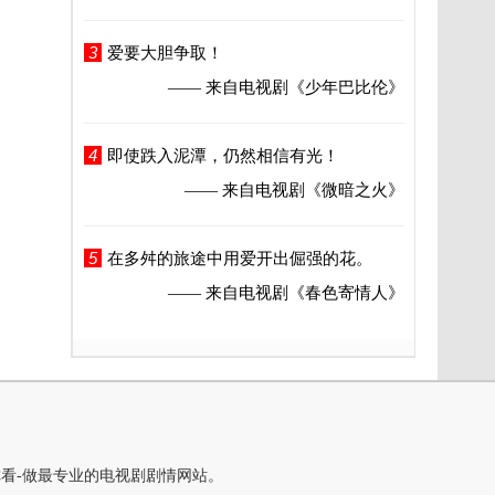
3
爱要大胆争取！
—— 来自电视剧
《少年巴比伦》
4
即使跌入泥潭，仍然相信有光！
—— 来自电视剧
《微暗之火》
5
在多舛的旅途中用爱开出倔强的花。
—— 来自电视剧
《春色寄情人》
你看-做最专业的电视剧剧情网站。