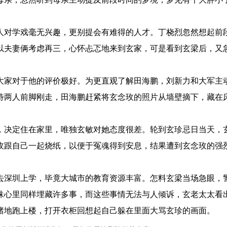
对学戏毫无兴趣，更别提会有难得的人才。丁桡烈忽然想起前
以夫妻俩考虑再三，心怀忐忑地来到玄家，可是看到玄梁后，又
家对于他的评价极好。为更直观了解田海鹏，刘新力和大军主
待两人前脚刚走，田海鹏赶紧将玄念玫的照片从墙壁摘下，藏在
决定住在家里，唯独玄敏对她态度很差。轮到玄珍忌日当天，
玫跟自己一起烧纸，以便于冤魂得到安息，结果遭到玄念玫的强
深圳上学，毕竟大城市的教育资源丰富。怎料玄梁当场急眼，
珠心里同样埋藏许多事，而这些事情无法与人倾诉，玄老太太看
绪地跑上楼，打开衣柜回想起自己躲在里面大骂玄珍的画面。