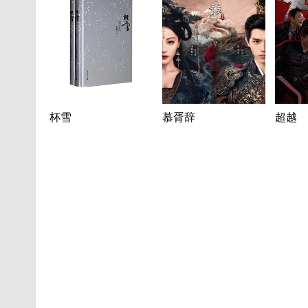
杯雪
慕胥辞
超越