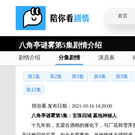
首页
八角亭谜雾第5集剧情介绍
剧情介绍
分集剧情
演员表
第1集
第2集
第3集
第4集
第5集
第12集
陪你看 发布日期：2021-10-16 14:20:00
八角亭谜雾第5集：玄珠回城 墓地神秘人
十九年前，玄梁在酒精的催化下，与厂花韩雪萍发
无法挽回的后果。如今东窗事发，当地媒体大肆报道