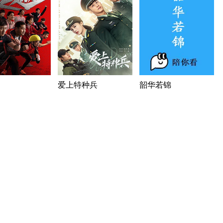
爱上特种兵
韶华若锦