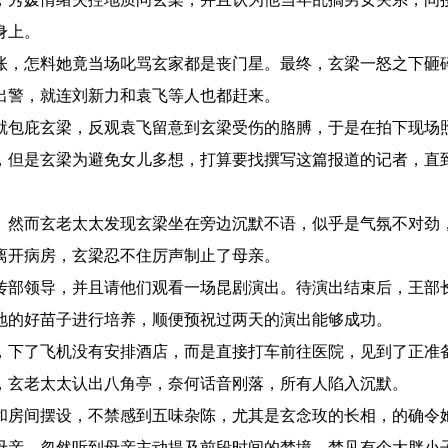
身上。
，怎料她竟当场叱骂玄家都是丧门星。最终，玄梁一怒之下砸
出警，就连刘新力和袁飞等人也都赶来。
包庇玄梁，反观袁飞留意到玄梁受伤的胳膊，于是在拍下现场
，但是玄梁为避免女儿多想，打算要找撰写这篇报道的记者，直
然而玄老太太发现玄梁坐在旁边沉默不语，似乎是气氛不对劲
离开病房，玄梁忍不住厉声制止了母亲。
部领导，并且请他们观看一场昆剧演出。待演出结束后，王部
地的好苗子进行培养，顺便预祝过两天的演出能够成功。
下了飞机没有安排酒店，而是直接打车前往医院，见到了正准
，玄老太太认出八角亭，奈何话音刚落，所有人陷入沉默。
房间摆设，不禁感到五味杂陈，尤其是玄念玫的长相，的确令
母亲，忽然听到母亲主动提及前段时间的梦境，梦见有个大胖小