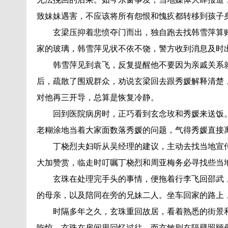
致妹妹遇害，不应该将所有怨恨和愧疚都转移到孩子
玄梁压抑着悲愤夺门而出，独自跑去找韩雪萍算账
家的玻璃，韩雪萍见状不依不饶，警方收到消息及时
韩雪萍见到袁飞，反复提醒他不要因为亲戚关系就
后，疏散了围观群众，劝说玄梁回去跟秀媛解释清楚
对他再三开导，总算是恢复冷静。
回到医院病房时，正巧看到玄念玫和秀媛来送饭。
老糊涂地当着大家面数落秀媛的问题，气得秀媛直接
丁桡烈夫妇听从吴经理的建议，主动去找当地宣传
大加赞赏，临走时叮嘱丁桡烈和周亚梅务必寻找些当
玄珠在处理完手头的事情，便拖着行李飞回邵武，
的母亲，以及陪同在旁的兄妹二人。坐车回家的路上
时隔多年之久，玄珠重回故居，看着熟悉的街景和
吃惊。玄珠在房间里回忆过往，而玄敏则在隔壁照顾