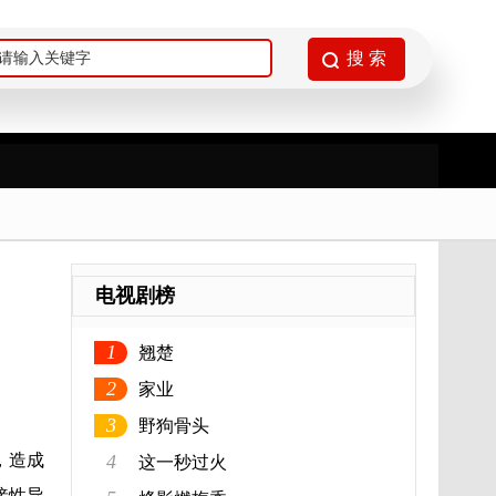
电视剧榜
1
翘楚
2
家业
3
野狗骨头
，造成
4
这一秒过火
接性导