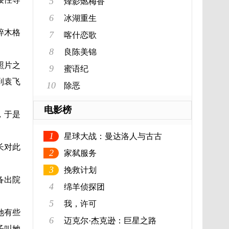
5
烽影燃梅香
6
冰湖重生
碎木格
7
喀什恋歌
8
良陈美锦
照片之
9
蜜语纪
到袁飞
10
除恶
电影榜
，于是
1
星球大战：曼达洛人与古古
长对此
2
家弑服务
3
挽救计划
备出院
4
绵羊侦探团
5
我，许可
她有些
6
迈克尔·杰克逊：巨星之路
子叫她