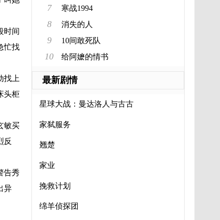
7
寒战1994
8
消失的人
段时间
9
10间敢死队
急忙找
10
给阿嬷的情书
动找上
最新剧情
床头柜
星球大战：曼达洛人与古古
家弑服务
玄敏买
烈反
翘楚
家业
警告秀
挽救计划
出异
绵羊侦探团