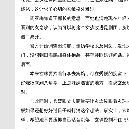
姥姥，这让求子心切的玄敏格外难过。
周亚梅知道王部长的意思，而她也清楚现在年轻人
看到的玄念玫，认为可以将这个女孩收进昆剧团，所
借口离开。
警方开始调查田海鹏，走访学校以及周边，发现大
门，没想到田海鹏却身体抱恙，甚至装睡逃避问话。
后面。
本来玄珠要拎着行李去宾馆，可在秀媛的挽留下，
好烧纸来到八角亭，正是妹妹遇害的地方，提议玄念
对。
与此同时，秀媛跟丈夫商量要让玄念玫跟着玄珠去
媛如果还想好好过日子就打消这个想法。事实上，玄
样，希望她不要压抑自己话音刚落，玄珠控制不住情