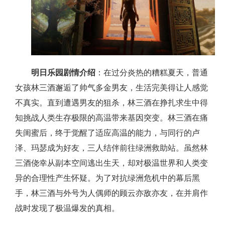
明日乐园剧情介绍
：在过分炎热的糟糕夏天，普通
女孩林三酒邂逅了帅气多金男友，生活完美得让人感觉
不真实。直到遭遇男友的狙杀，林三酒在挣扎求生中得
知挑战人类生存极限的高温带来基因突变。林三酒在痛
失闺蜜后，终于觉醒了适应高温的能力，与同行的卢
泽、玛瑟成为好友，三人结伴前往绿洲救助站。虽然林
三酒侥幸从副本空间逃出生天，却对极温世界和人类变
异的合理性产生怀疑。为了对抗绿洲危机中的幕后黑
手，林三酒与外号为人偶师的顾云亦敌亦友，在并肩作
战时发现了极温爆发的真相。