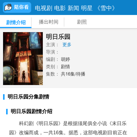
电视剧
电影
新闻
明星
《雪中》
播出时间
剧照
剧情介绍
明日乐园
主演：
更多
导演：
编剧：
胡婷
类别：
剧情
集数：
共16集/待播
明日乐园分集剧情
明日乐园剧情介绍
科幻剧《明日乐园》是根据须尾俱全小说《末日乐
园》改编而成，一共16集。据悉，这部电视剧目前正在