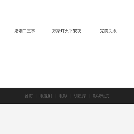
婚姻二三事
万家灯火平安夜
完美关系
首页
|
电视剧
|
电影
|
明星库
|
影视动态