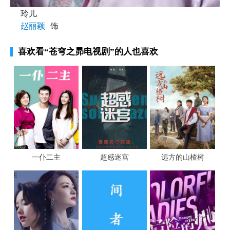
玲儿
赵丽颖
饰
喜欢看
“苍穹之昴电视剧”
的人也喜欢
一仆二主
超感迷宫
远方的山楂树