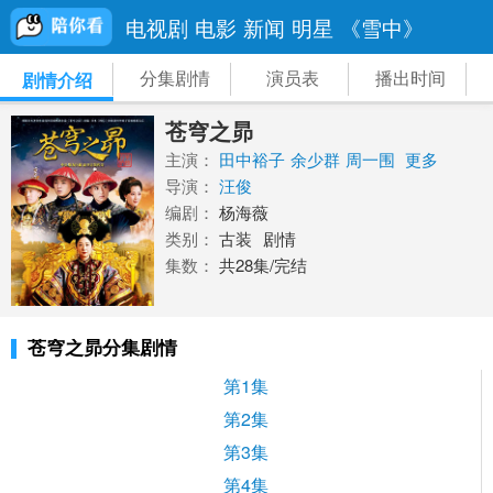
电视剧
电影
新闻
明星
《雪中》
分集剧情
演员表
播出时间
剧情介绍
苍穹之昴
主演：
田中裕子
余少群
周一围
更多
导演：
汪俊
编剧：
杨海薇
类别：
古装
剧情
集数：
共28集/完结
苍穹之昴分集剧情
第1集
第2集
第3集
第4集