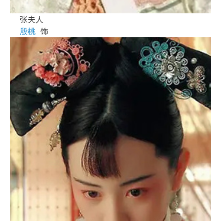
张夫人
殷桃
饰