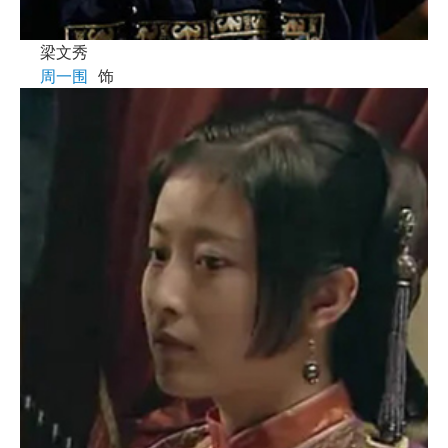
梁文秀
周一围
饰