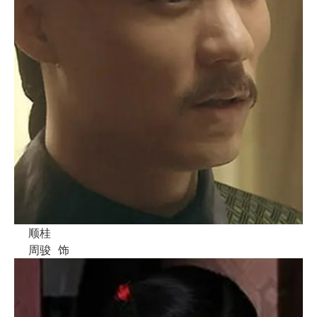
顺桂
周骏
饰