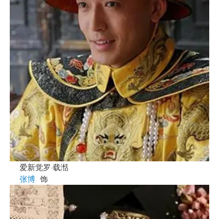
爱新觉罗·载湉
张博
饰