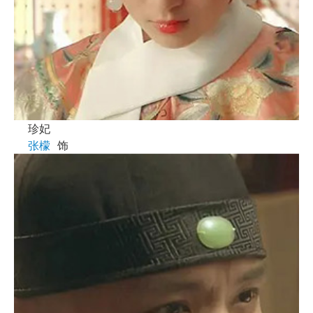
珍妃
张檬
饰