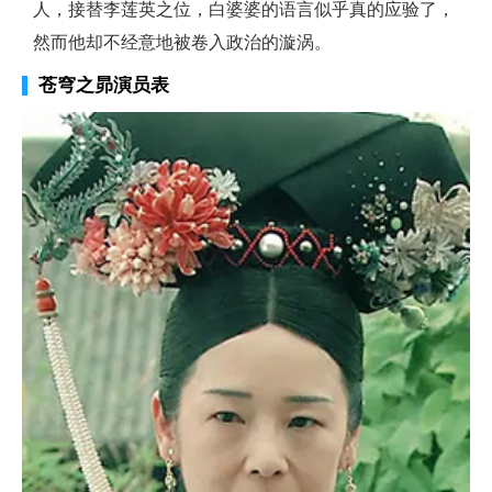
人，接替李莲英之位，白婆婆的语言似乎真的应验了，
然而他却不经意地被卷入政治的漩涡。
苍穹之昴演员表