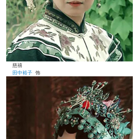
慈禧
田中裕子
饰