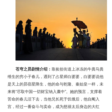
苍穹之昴剧情介绍：
靠捡拾街道上冰冻的牛粪马粪
维生的穷小子春儿，遇到了占星师白婆婆，白婆婆说他
是天上的昴宿星降生，他的命与乾隆、秦始皇一样，未
来将“尽取中国一切财宝纳入囊中”。她的预言，支撑着
苦命的春儿活下去，当他兄长死于饥饿后，他自阉入
宫，经过一番奋斗与卖命，成为慈禧太后身边的大红