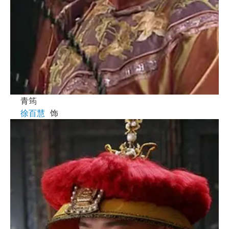
青筠
徐百慧
饰