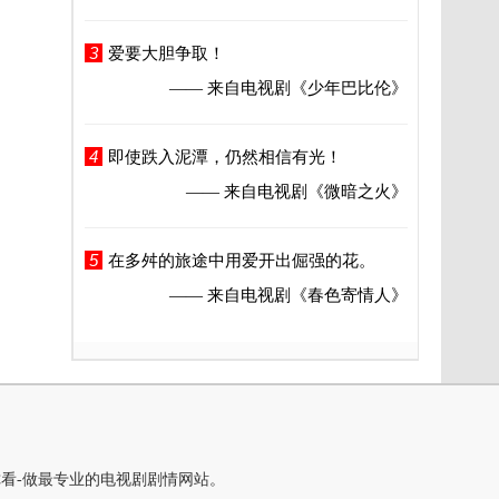
3
爱要大胆争取！
—— 来自电视剧
《少年巴比伦》
4
即使跌入泥潭，仍然相信有光！
—— 来自电视剧
《微暗之火》
5
在多舛的旅途中用爱开出倔强的花。
—— 来自电视剧
《春色寄情人》
你看-做最专业的电视剧剧情网站。