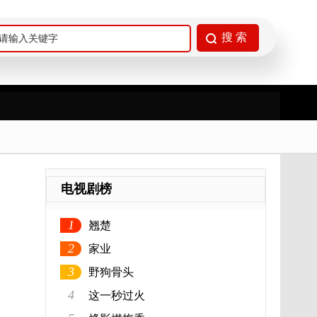
电视剧榜
1
翘楚
2
家业
3
野狗骨头
4
这一秒过火