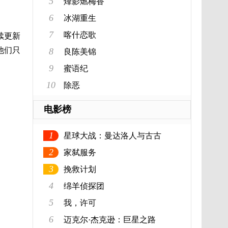
5
烽影燃梅香
6
冰湖重生
7
喀什恋歌
续更新
他们只
8
良陈美锦
9
蜜语纪
10
除恶
电影榜
1
星球大战：曼达洛人与古古
2
家弑服务
3
挽救计划
4
绵羊侦探团
5
我，许可
6
迈克尔·杰克逊：巨星之路