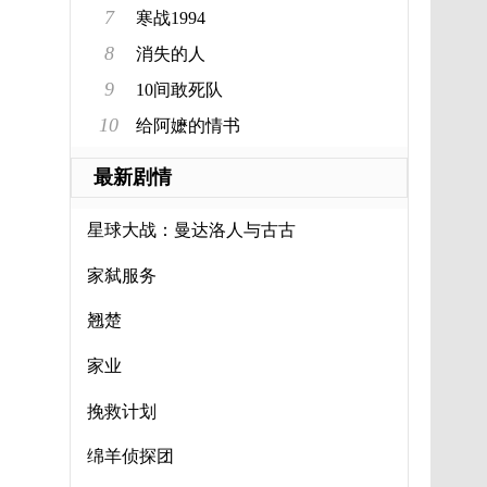
7
寒战1994
8
消失的人
9
10间敢死队
10
给阿嬷的情书
最新剧情
星球大战：曼达洛人与古古
家弑服务
翘楚
家业
挽救计划
绵羊侦探团