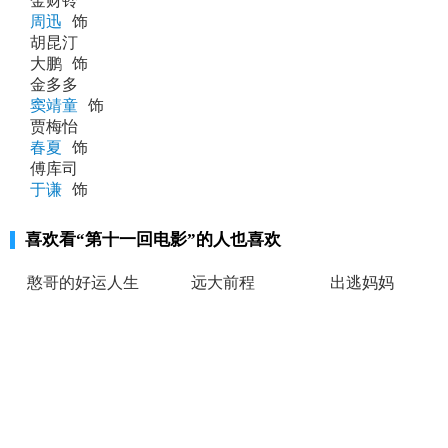
金财铃
周迅
饰
胡昆汀
大鹏
饰
金多多
窦靖童
饰
贾梅怡
春夏
饰
傅库司
于谦
饰
喜欢看
“第十一回电影”
的人也喜欢
憨哥的好运人生
远大前程
出逃妈妈