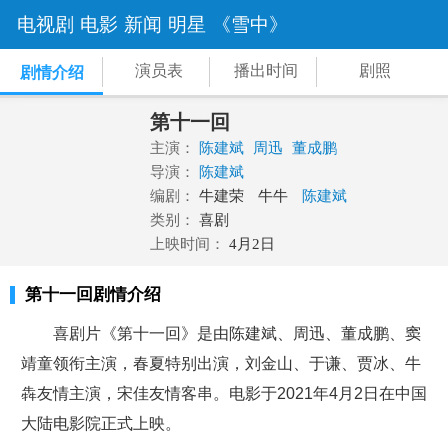
电视剧
电影
新闻
明星
《雪中》
演员表
播出时间
剧照
剧情介绍
第十一回
主演：
陈建斌
周迅
董成鹏
导演：
陈建斌
编剧：
牛建荣
牛牛
陈建斌
类别：
喜剧
上映时间：
4月2日
第十一回剧情介绍
喜剧片《第十一回》是由陈建斌、周迅、董成鹏、窦
靖童领衔主演，春夏特别出演，刘金山、于谦、贾冰、牛
犇友情主演，宋佳友情客串。电影于2021年4月2日在中国
大陆电影院正式上映。