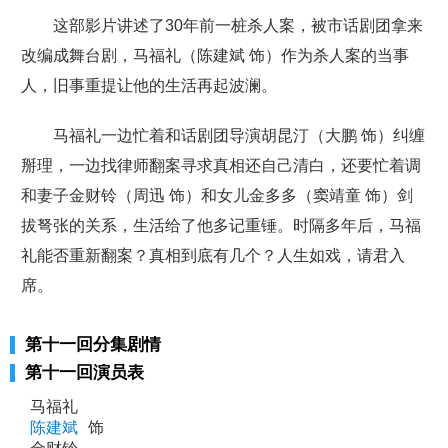
这部影片讲述了30年前一桩杀人案，被市话剧团拿来
改编成舞台剧，马福礼（陈建斌 饰）作为杀人案的当事
人，旧事重提让他的生活再起波澜。
马福礼一边忙着和话剧团导演胡昆汀（大鹏 饰）纠缠
掰理，一边找律师翻案寻求真相还自己清白，还要忙着调
和妻子金财铃（周迅 饰）和女儿金多多（窦靖童 饰）剑
拔弩张的关系，生活给了他多记重锤。时隔多年后，马福
礼能否重新翻案？真相到底有几个？人生如戏，请君入
席。
第十一回分集剧情
第十一回演员表
马福礼
陈建斌
饰