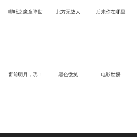
哪吒之魔童降世
北方无故人
后来你在哪里
窗前明月，咣！
黑色微笑
电影世媛