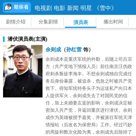
电视剧
电影
新闻
明星
《雪中》
剧情介绍
分集剧情
播出时间
演员表
潜伏演员表(主演)
余则成
（
孙红雷
饰）
余则成本是重庆军统的外勤，后随上司吕宗
方（共产党地下情报人员）前往南京汪伪政
府刺杀叛徒李海丰。不想余则成独自完成任
务后身份暴露，被追杀，危急之时被共产党
救下。得知军统特务头子为运送私产向日本
人提供军火，余则成失去了对国民党的信
任，加上未婚妻左蓝的影响，余则成决定秘
密加入共产党，并返回重庆进行潜伏。余则
成作为英雄被授予嘉奖，并被派往军统天津
情报站（后改名为保密局）工作。经过巧妙
的周旋和数次化险为夷，余则成先后除掉了