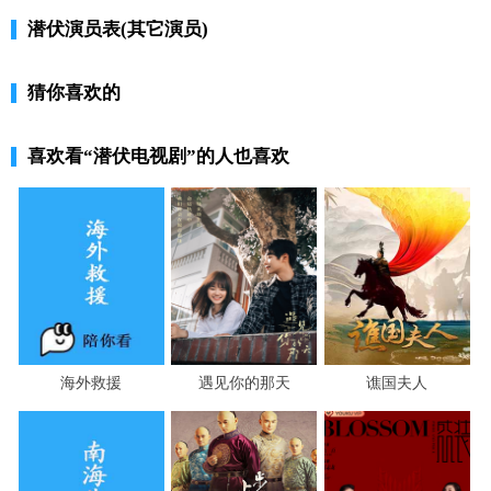
潜伏演员表(其它演员)
猜你喜欢的
喜欢看
“潜伏电视剧”
的人也喜欢
海外救援
遇见你的那天
谯国夫人