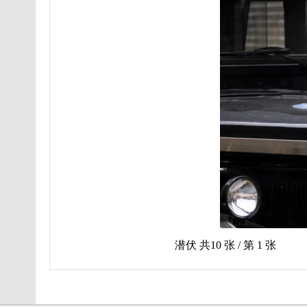
潜伏 共
10
张 / 第
1
张