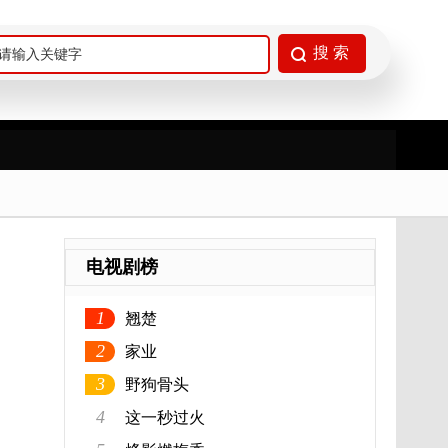
电视剧榜
1
翘楚
2
家业
3
野狗骨头
4
这一秒过火