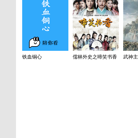
铁血铜心
儒林外史之啼笑书香
武神主