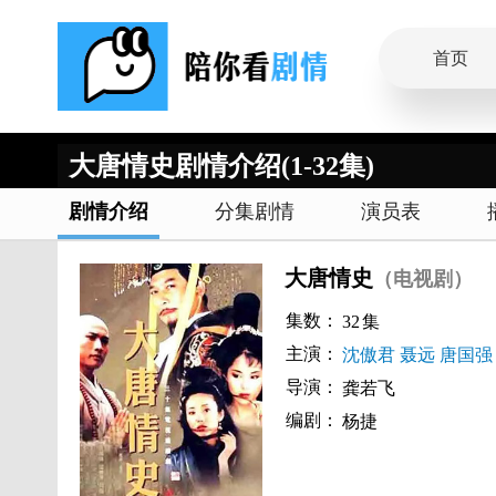
首页
大唐情史剧情介绍(1-32集)
剧情介绍
分集剧情
演员表
大唐情史
（电视剧）
集数：
32
集
主演：
沈傲君
聂远
唐国强
导演：
龚若飞
编剧：
杨捷