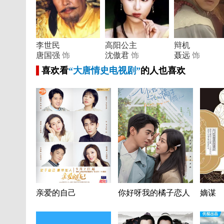
李世民
高阳公主
辩机
唐国强
饰
沈傲君
饰
聂远
饰
喜欢看
“大唐情史电视剧”
的人也喜欢
亲爱的自己
你好呀我的橘子恋人
嫡谋