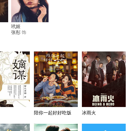
玳姬
张彤
饰
陪你一起好好吃饭
冰雨火