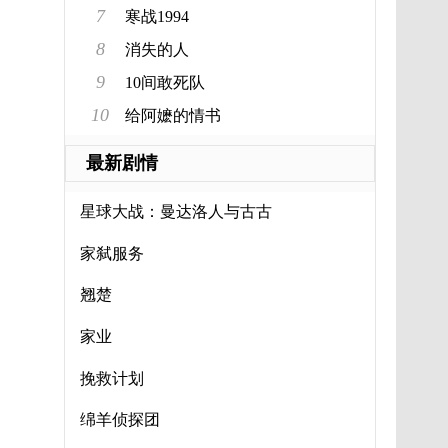
7
寒战1994
8
消失的人
9
10间敢死队
10
给阿嬷的情书
最新剧情
星球大战：曼达洛人与古古
家弑服务
翘楚
家业
挽救计划
绵羊侦探团