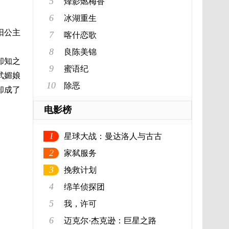
5
烽影燃梅香
6
冰湖重生
阳公主
7
喀什恋歌
8
良陈美锦
却知之
9
蜜语纪
武媚娘
10
除恶
却成了
。
电影榜
1
星球大战：曼达洛人与古古
2
家弑服务
3
挽救计划
4
绵羊侦探团
5
我，许可
6
迈克尔·杰克逊：巨星之路