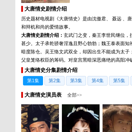
大唐情史剧情介绍
历史题材电视剧《大唐情史》是由沈傲君、 聂远 、
和辩机和尚的爱情故事。
大唐情史剧情介绍：
玄武门之变，秦王李世民继位，
甚少。太子承乾骄奢淫逸且野心勃勃；魏王泰表面知
暗度陈仓。吴王恪文武双全，却因出生不能成为太子
父皇笼络权臣的筹码。对皇宫黑暗深恶痛绝的高阳冲
大唐情史分集剧情介绍
第1集
第2集
第3集
第4集
第5集
大唐情史演员表
全部>>