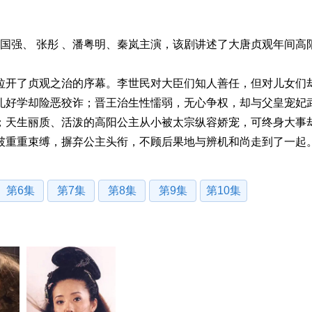
唐国强、 张彤 、潘粤明、秦岚主演，该剧讲述了大唐贞观年间高
拉开了贞观之治的序幕。李世民对大臣们知人善任，但对儿女们
礼好学却险恶狡诈；晋王治生性懦弱，无心争权，却与父皇宠妃
；天生丽质、活泼的高阳公主从小被太宗纵容娇宠，可终身大事
破重重束缚，摒弃公主头衔，不顾后果地与辨机和尚走到了一起
第6集
第7集
第8集
第9集
第10集