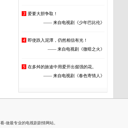
3
爱要大胆争取！
—— 来自电视剧
《少年巴比伦》
4
即使跌入泥潭，仍然相信有光！
—— 来自电视剧
《微暗之火》
5
在多舛的旅途中用爱开出倔强的花。
—— 来自电视剧
《春色寄情人》
你看-做最专业的电视剧剧情网站。