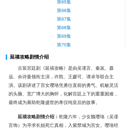
第65集
第66集
第67集
第68集
第69集
第70集
延禧攻略剧情介绍
古装宫廷剧《延禧攻略》是由吴谨言、秦岚、聂
远、佘诗曼领衔主演，许凯、王媛可、谭卓等联合主
演。该剧讲述了宫女璎珞凭勇往直前的勇气、机敏灵活
的头脑、宽广博大的胸怀，化解宫廷上下的重重困难，
最终成为襄助乾隆盛世的孝仪纯皇后的故事。
延禧攻略剧情介绍：
乾隆六年，少女魏璎珞（吴谨
言饰）为寻求长姐死亡真相，入紫禁城为宫女。璎珞经