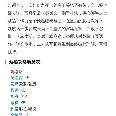
过调查，证实姐姐之死与荒唐王爷弘昼有关，立志要讨
回公道。富察皇后（秦岚饰）娴于礼法，担心璎珞走上
歧途，竭力给予她温暖与帮助。在皇后的悉心教导下，
魏璎珞一步步成长为正直坚强的宫廷女官，并放下怨
恨、认真生活。皇后不幸崩逝，令璎珞对乾隆（聂远
饰）误会重重，二人从互相敌视到最终彼此理解、互相
扶持。
延禧攻略演员表
魏璎珞
吴谨言
饰
爱新觉罗·弘历
聂远
饰
富察·容音
秦岚
饰
辉发那拉·淑慎
佘诗曼
饰