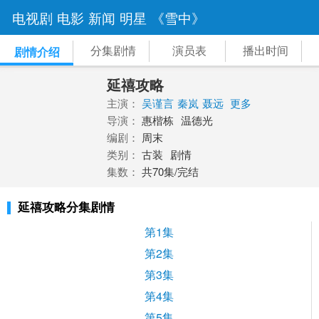
电视剧
电影
新闻
明星
《雪中》
分集剧情
演员表
播出时间
剧情介绍
延禧攻略
主演：
吴谨言
秦岚
聂远
更多
导演：
惠楷栋
温德光
编剧：
周末
类别：
古装
剧情
集数：
共70集/完结
延禧攻略分集剧情
第1集
第2集
第3集
第4集
第5集