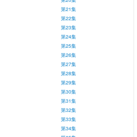
第21集
第22集
第23集
第24集
第25集
第26集
第27集
第28集
第29集
第30集
第31集
第32集
第33集
第34集