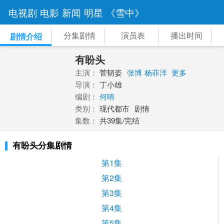
电视剧
电影
新闻
明星
《雪中》
分集剧情
演员表
播出时间
剧情介绍
有盼头
主演：
菅韧姿
张博
杨菲洋
更多
导演：
丁小雄
编剧：
何晴
类别：
现代都市
剧情
集数：
共39集/完结
有盼头分集剧情
第1集
第2集
第3集
第4集
第5集