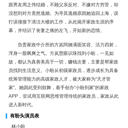
跟男友周之伟结婚，不顾父亲反对、不嫌对方穷苦，却
没想到对方竟然逃婚。为寻其逃婚原因她追回上海，误
打误撞接下清洁大楼的工作，从此揭开家政生涯的序
幕，并结识了丧妻之痛的左飞，开始新的恋情。
负责家政中介所的方岚阿姨满面笑容、活力四射，
浑身一股飒爽之气。方岚慧眼识珠找到小盼，一见如
故，都认为真善美高于一切，赚钱次要，主要是帮家政
员找到生活意义。小盼从初级家政员，逐步成长为具备
统筹管理能力的高级家政人才，被大家称为“天才管
家”。她因此受到鼓舞，着手创办“小盼到家”的家政
APP，尝试用互联网思维管理传统的家政员，家政从此
进入新时代。
有盼头演员表
林小盼