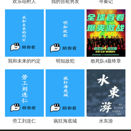
欢乐咱村人
我的合租男友
寻秦记
我和未来的约定
明知故犯
敢死队4最终章
劳工刘连仁
疯狂海底城
水东游