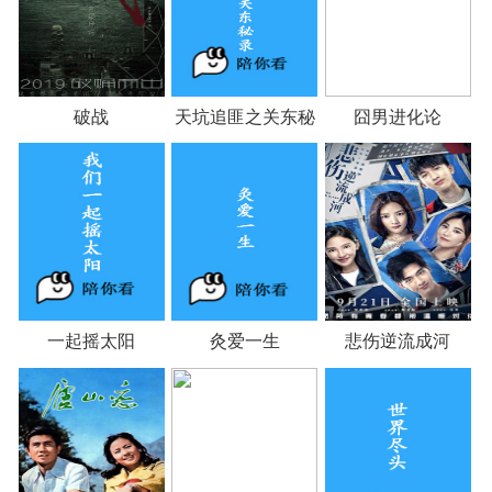
破战
天坑追匪之关东秘
囧男进化论
录
一起摇太阳
灸爱一生
悲伤逆流成河