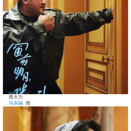
熊大力
马东锡
饰