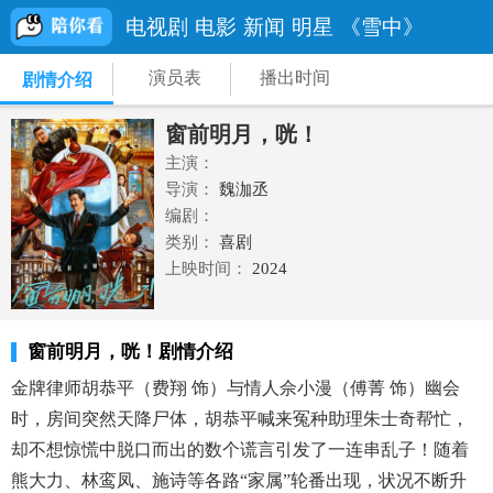
电视剧
电影
新闻
明星
《雪中》
演员表
播出时间
剧情介绍
窗前明月，咣！
主演：
导演：
魏泇丞
编剧：
类别：
喜剧
上映时间：
2024
窗前明月，咣！剧情介绍
金牌律师胡恭平（费翔 饰）与情人佘小漫（傅菁 饰）幽会
时，房间突然天降尸体，胡恭平喊来冤种助理朱士奇帮忙，
却不想惊慌中脱口而出的数个谎言引发了一连串乱子！随着
熊大力、林鸾凤、施诗等各路“家属”轮番出现，状况不断升