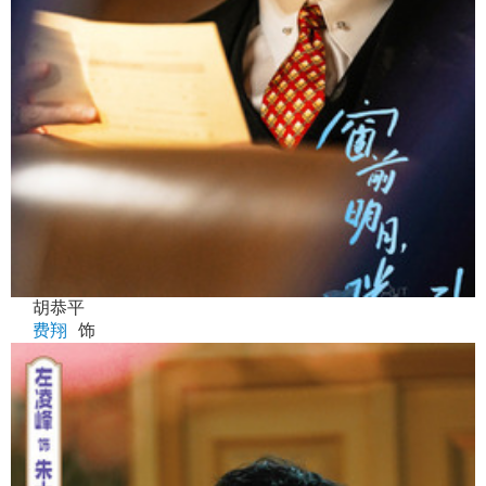
胡恭平
费翔
饰