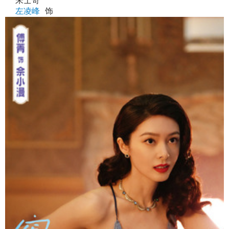
朱士奇
左凌峰
饰