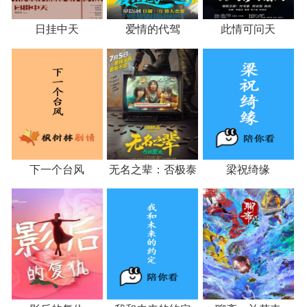
日挂中天
爱情的代驾
此情可问天
下一个台风
无名之辈：否极泰
梁祝绮缘
来