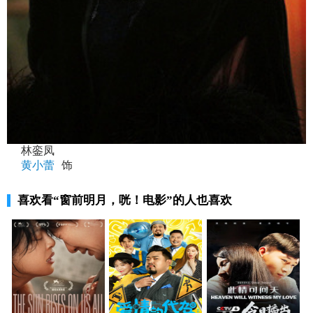
林銮凤
黄小蕾
饰
喜欢看
“窗前明月，咣！电影”
的人也喜欢