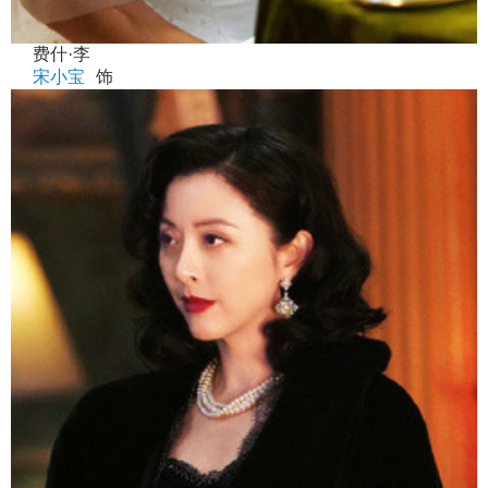
费什·李
宋小宝
饰