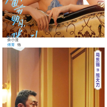
佘小漫
傅菁
饰