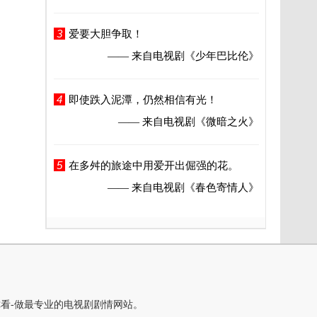
3
爱要大胆争取！
—— 来自电视剧
《少年巴比伦》
4
即使跌入泥潭，仍然相信有光！
—— 来自电视剧
《微暗之火》
5
在多舛的旅途中用爱开出倔强的花。
—— 来自电视剧
《春色寄情人》
你看-做最专业的电视剧剧情网站。