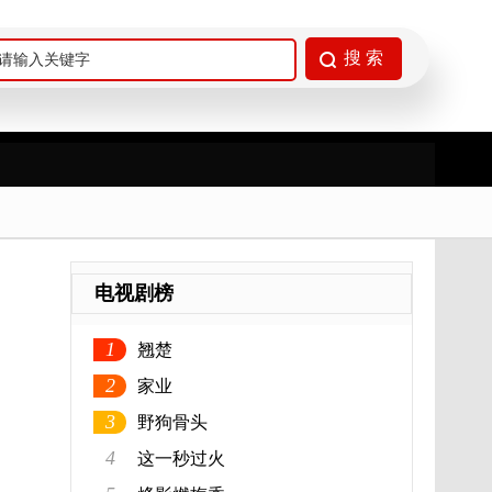
电视剧榜
1
翘楚
2
家业
3
野狗骨头
4
这一秒过火