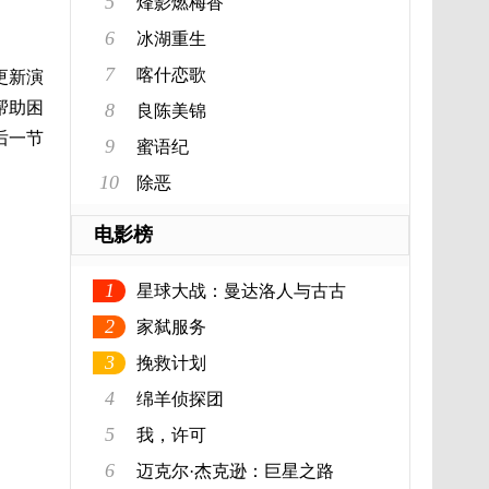
5
烽影燃梅香
6
冰湖重生
7
喀什恋歌
更新演
帮助困
8
良陈美锦
后一节
9
蜜语纪
10
除恶
电影榜
1
星球大战：曼达洛人与古古
2
家弑服务
3
挽救计划
4
绵羊侦探团
5
我，许可
6
迈克尔·杰克逊：巨星之路