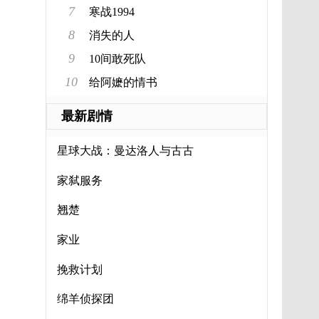
7
寒战1994
8
消失的人
9
10间敢死队
10
给阿嬷的情书
最新剧情
星球大战：曼达洛人与古古
家弑服务
翘楚
家业
挽救计划
绵羊侦探团