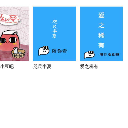
小豆吧
咫尺半夏
爱之稀有