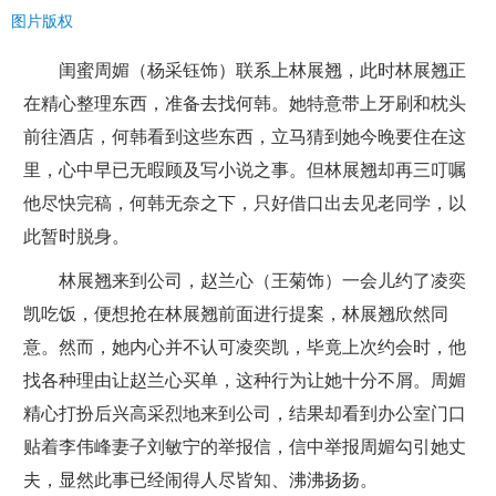
图片版权
闺蜜周媚（杨采钰饰）联系上林展翘，此时林展翘正
在精心整理东西，准备去找何韩。她特意带上牙刷和枕头
前往酒店，何韩看到这些东西，立马猜到她今晚要住在这
里，心中早已无暇顾及写小说之事。但林展翘却再三叮嘱
他尽快完稿，何韩无奈之下，只好借口出去见老同学，以
此暂时脱身。
林展翘来到公司，赵兰心（王菊饰）一会儿约了凌奕
凯吃饭，便想抢在林展翘前面进行提案，林展翘欣然同
意。然而，她内心并不认可凌奕凯，毕竟上次约会时，他
找各种理由让赵兰心买单，这种行为让她十分不屑。周媚
精心打扮后兴高采烈地来到公司，结果却看到办公室门口
贴着李伟峰妻子刘敏宁的举报信，信中举报周媚勾引她丈
夫，显然此事已经闹得人尽皆知、沸沸扬扬。