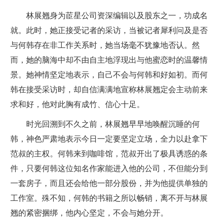
林展翘身为茞星公司资深编辑以及股东之一，功成名
就。此时，她正接受记者的采访，当被记者犀利问及是否
与何韩存在非工作关系时，她当场毫不犹豫地否认。然
而，她的脑海中却不由自主地浮现出与他蜜恋时的温馨情
景。她神情坚定地表示，自己不会与何韩和好如初。而何
韩在接受采访时，却自信满满地宣称林展翘定会主动前来
求和好，他对此胸有成竹、信心十足。
时光回溯到不久之前，林展翘早早地唤醒沉睡的何
韩，神色严肃地表示今日一定要坚定立场，全力以赴拿下
范叔的主权。何韩来到咖啡馆，范叔开出了极具诱惑的条
件，只要何韩这位知名作家能进入他的公司，不但能分到
一套房子，而且还会给他一部分股份，并为他提供单独的
工作室。殊不知，何韩的书籍之所以畅销，离不开与林展
翘的紧密捆绑，他内心坚定，不会与她分开。