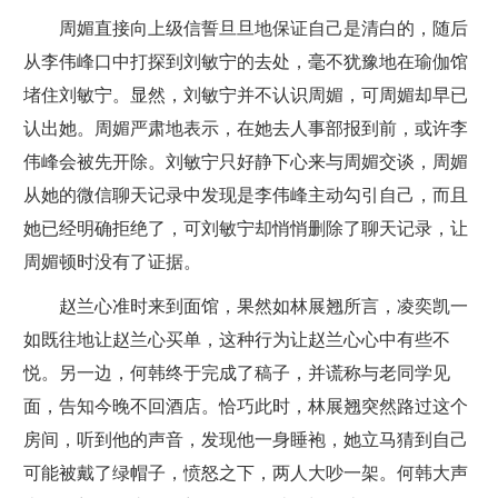
周媚直接向上级信誓旦旦地保证自己是清白的，随后
从李伟峰口中打探到刘敏宁的去处，毫不犹豫地在瑜伽馆
堵住刘敏宁。显然，刘敏宁并不认识周媚，可周媚却早已
认出她。周媚严肃地表示，在她去人事部报到前，或许李
伟峰会被先开除。刘敏宁只好静下心来与周媚交谈，周媚
从她的微信聊天记录中发现是李伟峰主动勾引自己，而且
她已经明确拒绝了，可刘敏宁却悄悄删除了聊天记录，让
周媚顿时没有了证据。
赵兰心准时来到面馆，果然如林展翘所言，凌奕凯一
如既往地让赵兰心买单，这种行为让赵兰心心中有些不
悦。另一边，何韩终于完成了稿子，并谎称与老同学见
面，告知今晚不回酒店。恰巧此时，林展翘突然路过这个
房间，听到他的声音，发现他一身睡袍，她立马猜到自己
可能被戴了绿帽子，愤怒之下，两人大吵一架。何韩大声