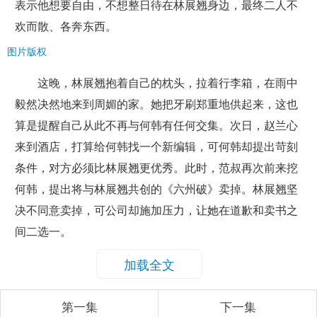
表示他想要自由，不想整日待在林展翘身边，最终二人不
欢而散、各奔东西。
图片版权
这晚，林展翘抱着自己的枕头，拉着行李箱，在雨中
毅然决然地来到周媚的家。她把牙刷郑重地供起来，这也
算是提醒自己从此不再与何韩有任何交集。次日，赵兰心
来到酒店，打算给何韩找一个新编辑，可何韩却提出苛刻
条件，对方必须比林展翘更优秀。此时，范叔再次前来挖
何韩，提出将与林展翘共创的《六州破》卖掉。林展翘坚
决不同意卖掉，可公司却施加压力，让她在道歉和卖书之
间二选一。
加载全文
第一集
下一集