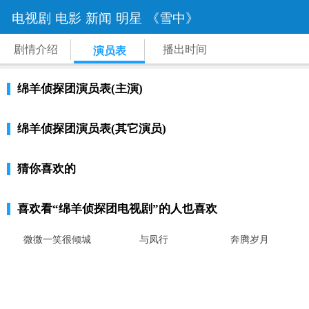
电视剧
电影
新闻
明星
《雪中》
剧情介绍
播出时间
演员表
绵羊侦探团演员表(主演)
绵羊侦探团演员表(其它演员)
猜你喜欢的
喜欢看
“绵羊侦探团电视剧”
的人也喜欢
微微一笑很倾城
与凤行
奔腾岁月