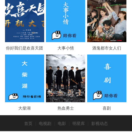
你好我们是欢喜天团
大事小情
酒鬼都市女人们
大柴湖
热血勇士
喜剧
首页
|
电视剧
|
电影
|
明星库
|
影视动态