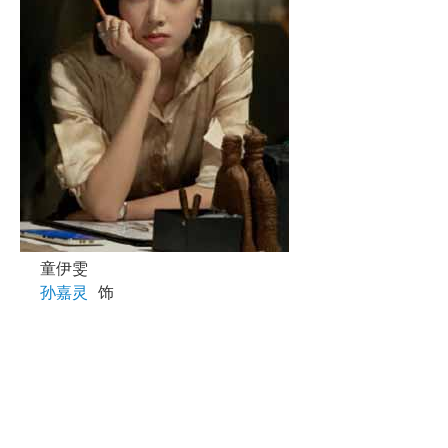
童伊雯
孙嘉灵
饰