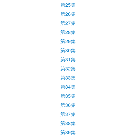
第25集
第26集
第27集
第28集
第29集
第30集
第31集
第32集
第33集
第34集
第35集
第36集
第37集
第38集
第39集