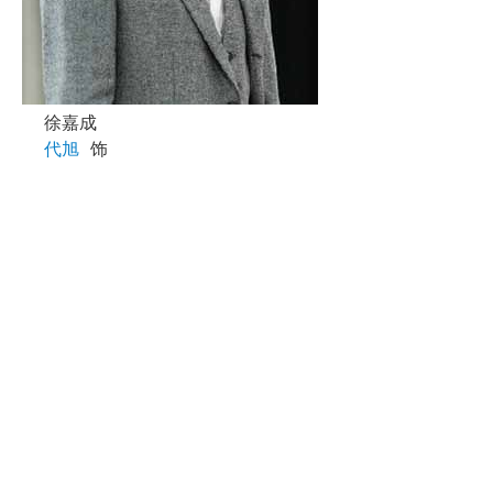
徐嘉成
代旭
饰