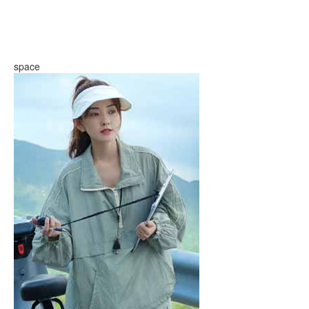
space