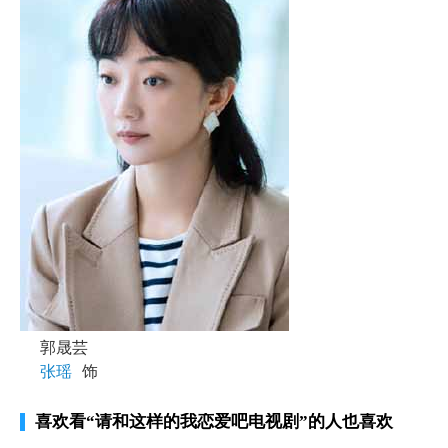
郭晟芸
张瑶
饰
喜欢看
“请和这样的我恋爱吧电视剧”
的人也喜欢