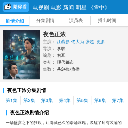
电视剧
电影
新闻
明星
《雪中》
分集剧情
演员表
播出时间
剧情介绍
夜色正浓
主演：
江疏影
佟大为
张超
更多
导演：
李骏
编剧：
右耳
类别：
现代都市
集数：
共24集/热播
夜色正浓分集剧情
第1集
第2集
第3集
第4集
第5集
第6集
第7集
夜色正浓剧情介绍
一场盛宴之下的狂欢，让隐藏已久的暗涌浮现，唤醒了所有装睡的