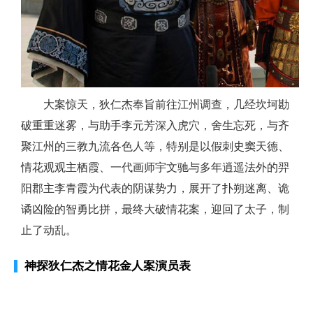
大案惊天，狄仁杰奉旨前往江州调查，几经坎坷勘
破重重迷雾，与助手李元芳深入虎穴，舍生忘死，与齐
聚江州的三教九流各色人等，特别是以假刺史窦天德、
情花观观主栖霞、一代画师宇文驰与多年逍遥法外的羿
阳郡主李青霞为代表的阴谋势力，展开了扑朔迷离、诡
谲凶险的智勇比拼，最终大破情花案，迎回了太子，制
止了动乱。
神探狄仁杰之情花金人案演员表