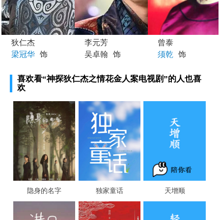
狄仁杰
李元芳
曾泰
梁冠华
饰
吴卓翰
饰
须乾
饰
喜欢看
“神探狄仁杰之情花金人案电视剧”
的人也喜
欢
隐身的名字
独家童话
天增顺