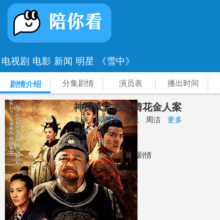
电视剧
电影
新闻
明星
《雪中》
分集剧情
演员表
播出时间
剧情介绍
神探狄仁杰之情花金人案
主演：
梁冠华
须乾
周洁
更多
导演：
谭友业
编剧：
田卉群
类别：
悬疑
古装
剧情
集数：
共50集