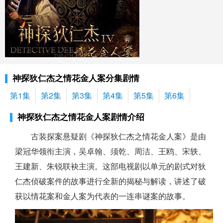
神探狄仁杰之情花金人案分集剧情
第1集
第2集
第3集
第4集
第5集
第6集
神探狄仁杰之情花金人案剧情介绍
古装探案悬疑剧《神探狄仁杰之情花金人案》是由
梁冠华领衔主演，吴卓翰、须乾、周洁、王鸥、宋轶、
王建新、朱锐联袂主演。这部电视剧以单元的剧式对狄
仁杰侦破案件的故事进行全新的揭秘与解读，讲述了破
获以情花案和金人案为代表的一连串谜案的故事。