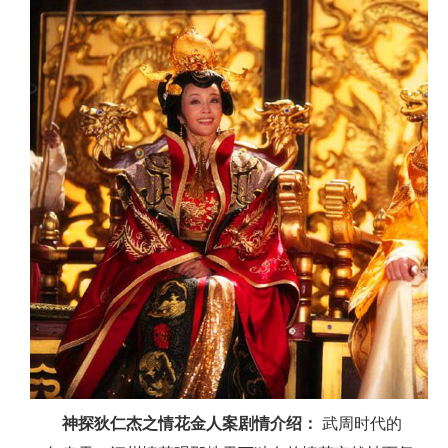
神探狄仁杰之情花金人案剧情介绍：
武周时代的