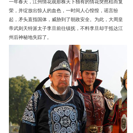
一年春天，江州情花观那株天下独有的情花突然枯而复
荣，并绽放出惊人的血色，一时间人心惶惶，谣言纷
起，矛头直指国体，威胁到了朝政安全。为此，大周皇
帝武则天特派太子李旦前往镇抚，不料李旦却于抵达江
州后神秘地失踪了。