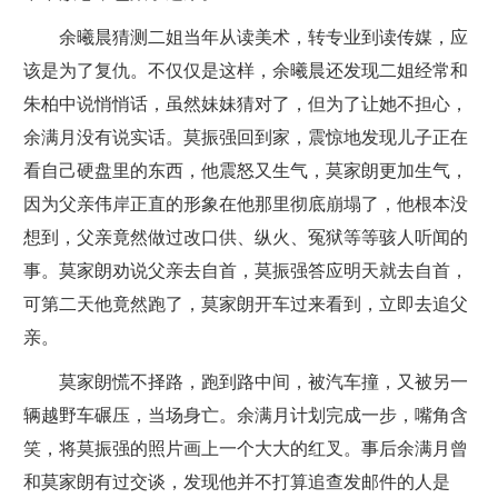
余曦晨猜测二姐当年从读美术，转专业到读传媒，应
该是为了复仇。不仅仅是这样，余曦晨还发现二姐经常和
朱柏中说悄悄话，虽然妹妹猜对了，但为了让她不担心，
余满月没有说实话。莫振强回到家，震惊地发现儿子正在
看自己硬盘里的东西，他震怒又生气，莫家朗更加生气，
因为父亲伟岸正直的形象在他那里彻底崩塌了，他根本没
想到，父亲竟然做过改口供、纵火、冤狱等等骇人听闻的
事。莫家朗劝说父亲去自首，莫振强答应明天就去自首，
可第二天他竟然跑了，莫家朗开车过来看到，立即去追父
亲。
莫家朗慌不择路，跑到路中间，被汽车撞，又被另一
辆越野车碾压，当场身亡。余满月计划完成一步，嘴角含
笑，将莫振强的照片画上一个大大的红叉。事后余满月曾
和莫家朗有过交谈，发现他并不打算追查发邮件的人是