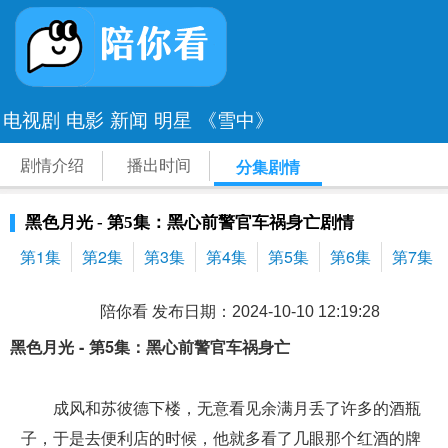
电视剧
电影
新闻
明星
《雪中》
剧情介绍
播出时间
分集剧情
黑色月光 - 第5集：黑心前警官车祸身亡剧情
第1集
第2集
第3集
第4集
第5集
第6集
第7集
陪你看 发布日期：2024-10-10 12:19:28
黑色月光 - 第5集：黑心前警官车祸身亡
成风和苏彼德下楼，无意看见余满月丢了许多的酒瓶
子，于是去便利店的时候，他就多看了几眼那个红酒的牌