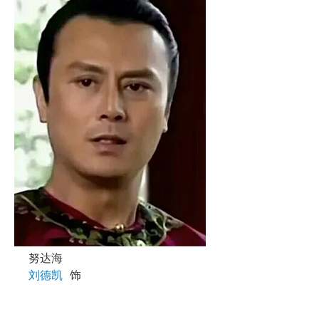
努达海
刘德凯
饰