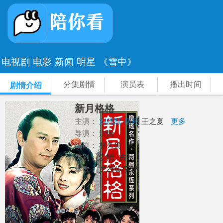
电视剧
电影
新闻
明星
《雪中》
分集剧情
演员表
播出时间
剧情介绍
新月格格
主演：
刘德凯
岳翎
王之夏
更多
导演：
沈怡
编剧：
林久愉
类别：
爱情
古装
集数：
共26集/完结