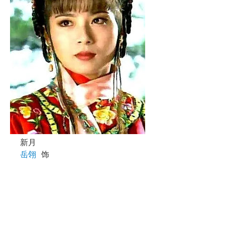
新月
岳翎
饰