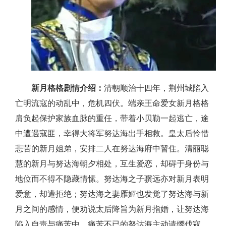
新月格格剧情介绍：
清朝顺治十四年，荆州城陷入
亡明流寇的动乱中，危机四伏。端亲王命爱女新月格格
肩负起保护家族血脉的重任，带着小贝勒一起逃亡，途
中遭遇寇匪，幸得大将军努达海出手相救。皇太后怜惜
悲苦的新月姐弟，安排二人在努达海府中暂住。清丽聪
慧的新月与努达海朝夕相处，互生爱恋，却碍于身份与
地位而不得不隐藏情愫。努达海之子骥远亦对新月表明
爱意，却遭拒绝；努达海之妻雁姬也发觉了努达海与新
月之间的感情，便劝说太后降旨为新月指婚，让努达海
陷入自责与痛苦中。痛苦不已的努达海主动请缨伐寇，