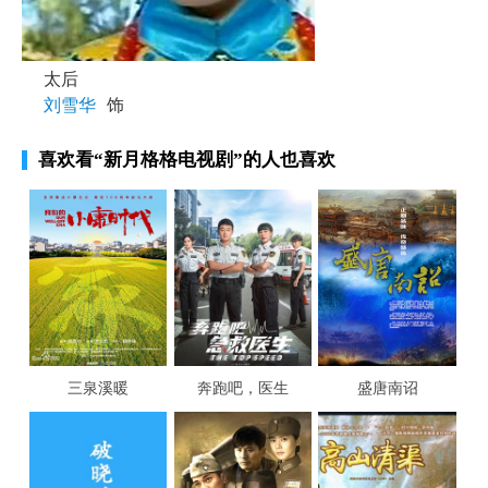
太后
刘雪华
饰
喜欢看
“新月格格电视剧”
的人也喜欢
三泉溪暖
奔跑吧，医生
盛唐南诏