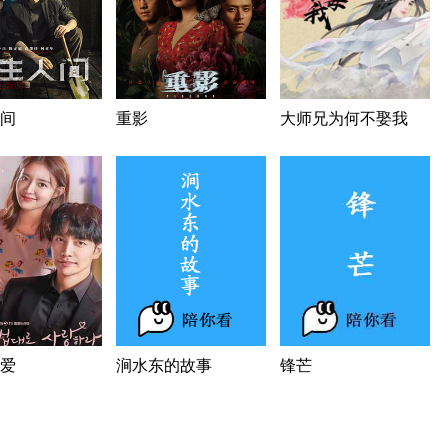
间
重影
大师兄为何不娶我
爱
涧水东的故事
锋芒