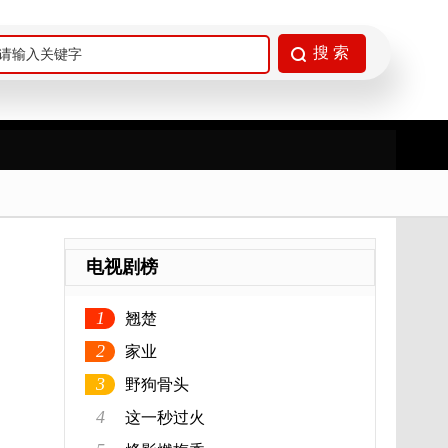
电视剧榜
1
翘楚
2
家业
3
野狗骨头
4
这一秒过火