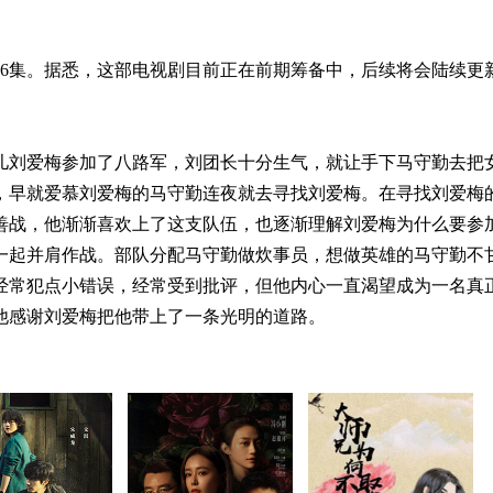
36集。据悉，这部电视剧目前正在前期筹备中，后续将会陆续更
女儿刘爱梅参加了八路军，刘团长十分生气，就让手下马守勤去把
，早就爱慕刘爱梅的马守勤连夜就去寻找刘爱梅。在寻找刘爱梅
善战，他渐渐喜欢上了这支队伍，也逐渐理解刘爱梅为什么要参
一起并肩作战。部队分配马守勤做炊事员，想做英雄的马守勤不
经常犯点小错误，经常受到批评，但他内心一直渴望成为一名真
他感谢刘爱梅把他带上了一条光明的道路。