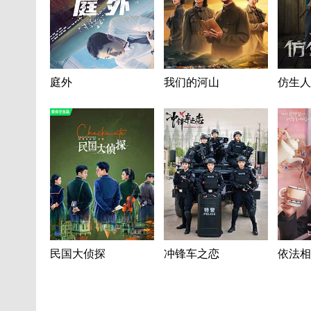
庭外
我们的河山
仿生人
民国大侦探
冲锋车之恋
依法相