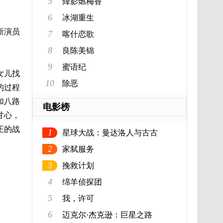
5
烽影燃梅香
6
冰湖重生
新演员
7
喀什恋歌
8
良陈美锦
9
蜜语纪
女儿找
10
除恶
的过程
加八路
电影榜
甘心，
正的战
1
星球大战：曼达洛人与古古
2
家弑服务
3
挽救计划
4
绵羊侦探团
5
我，许可
6
迈克尔·杰克逊：巨星之路