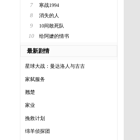
7
寒战1994
8
消失的人
9
10间敢死队
10
给阿嬷的情书
最新剧情
星球大战：曼达洛人与古古
家弑服务
翘楚
家业
挽救计划
绵羊侦探团