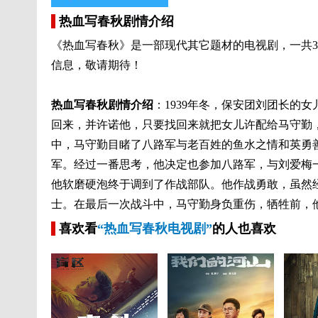
热血写春秋剧情介绍
《
热血写春秋
》是一部现代其它题材的电视剧，一共
信息，敬请期待！
热血写春秋
剧情介绍
：1939年冬，保安团刘团长的
回来，并许诺他，只要找回来就把女儿许配给马守勤
中，马守勤目睹了八路军与老百姓的鱼水之情和英勇
军。经过一番思考，他决定也参加八路军，与刘爱梅
他软磨硬泡终于调到了作战部队。他作战勇敢，虽然
士。在最后一次战斗中，马守勤身负重伤，牺牲前，
喜欢看
“热血写春秋电视剧”
的人也喜欢