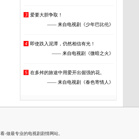
3
爱要大胆争取！
—— 来自电视剧
《少年巴比伦》
4
即使跌入泥潭，仍然相信有光！
—— 来自电视剧
《微暗之火》
5
在多舛的旅途中用爱开出倔强的花。
—— 来自电视剧
《春色寄情人》
你看-做最专业的电视剧剧情网站。