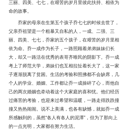
三丽、四美、七七，在艰苦的岁月里彼此扶持、相依为
命的故事。
乔家的母亲在生第五个孩子乔七七的时候去世了，
父亲乔祖望是一个粗暴又自私的人，一成、二强、三
丽、四美、七七，乔家的五个孩子，在艰苦的岁月里相
依为命。乔一成作为长子，一路照顾着弟弟妹妹们长
大，却又一路活在优秀的表哥齐唯民的阴影下。乔一成
考上了师范大学，弟妹们也互相拉扯着长大了，这一家
子逐渐脱离了贫困。生活的考验和照拂都不会缺席，几
个人的学业、婚姻、工作都让乔一成操碎了心，而他自
己的两次婚姻也牵动着这个大家庭的喜和忧。他们经历
过痛苦的考验，也迎来过希望和温暖，一路走得跌跌撞
撞又热热闹闹。说不上美满，也各有缺憾，就如乔一成
所感触到的，虽然“各人有各人的泥潭”，但为了那向上
的一点光明，大家都在努力生活。