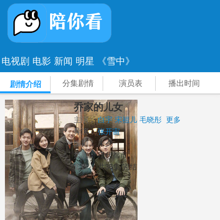
电视剧
电影
新闻
明星
《雪中》
分集剧情
演员表
播出时间
剧情介绍
乔家的儿女
主演：
白宇
宋祖儿
毛晓彤
更多
导演：
张开宙
编剧：
未夕
类别：
现代都市
集数：
共36集/完结