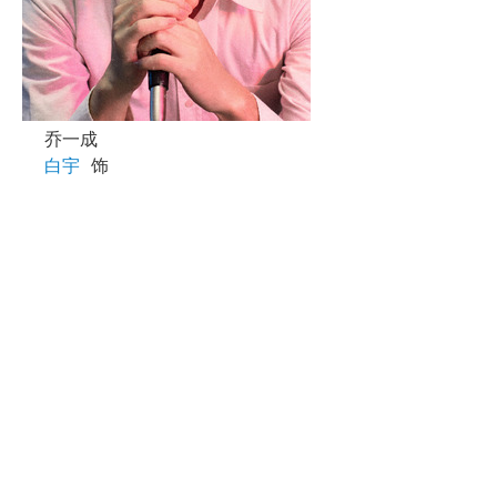
乔一成
白宇
饰