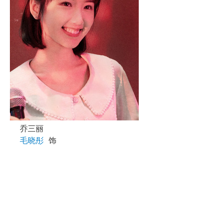
乔三丽
毛晓彤
饰